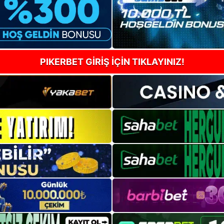
PIKERBET GİRİŞ İÇİN TIKLAYINIZ!