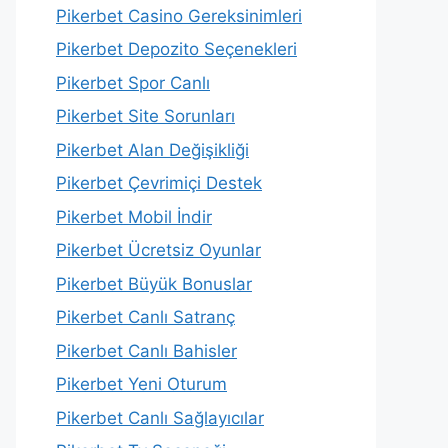
Pikerbet Casino Gereksinimleri
Pikerbet Depozito Seçenekleri
Pikerbet Spor Canlı
Pikerbet Site Sorunları
Pikerbet Alan Değişikliği
Pikerbet Çevrimiçi Destek
Pikerbet Mobil İndir
Pikerbet Ücretsiz Oyunlar
Pikerbet Büyük Bonuslar
Pikerbet Canlı Satranç
Pikerbet Canlı Bahisler
Pikerbet Yeni Oturum
Pikerbet Canlı Sağlayıcılar