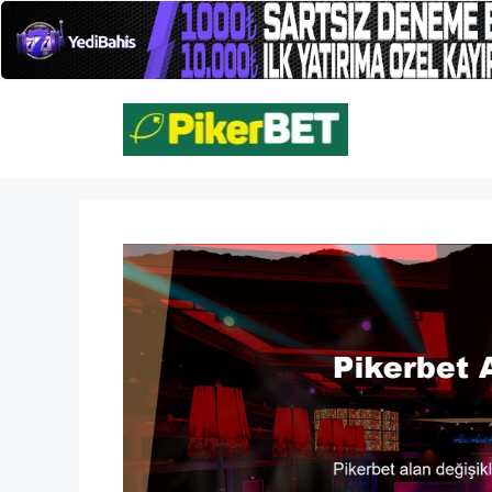
İçeriğe
atla