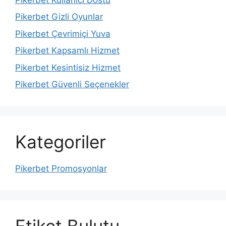
Pikerbet Gizli Oyunlar
Pikerbet Çevrimiçi Yuva
Pikerbet Kapsamlı Hizmet
Pikerbet Kesintisiz Hizmet
Pikerbet Güvenli Seçenekler
Kategoriler
Pikerbet Promosyonlar