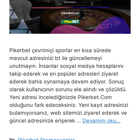
Pikerbet çevrimiçi sporlar en kısa sürede
mevcut adresinizi bt ile güncellemeyi
unutmayın. İnsanlar sosyal medya hesaplarını
takip ederek ve en popüler adresleri ziyaret
ederek bahis oynamaya devam ediyor. Sonuç
olarak kullanıcının sorunu ele alındı ​​ve çözüldü.
Yeni adresi incelediğinizde Pikerbet.Com
olduğunu fark edeceksiniz. Yeni kayıt adresinizi
bulamıyorsanız, web sitemizi ziyaret ederek ve
güncel adresinize erişerek …
Devamını oku…
Kategoriler