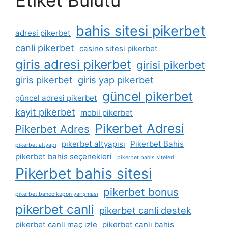
Etiket Bulutu
bahis sitesi pikerbet
adresi pikerbet
canli pikerbet
casino sitesi pikerbet
giris adresi pikerbet
girisi pikerbet
giris pikerbet
giris yap pikerbet
güncel pikerbet
güncel adresi pikerbet
kayit pikerbet
mobil pikerbet
Pikerbet Adresi
Pikerbet Adres
pikerbet altyapısı
Pikerbet Bahis
pikerbet altyapı
pikerbet bahis seçenekleri
pikerbet bahis siteleri
Pikerbet bahis sitesi
pikerbet bonus
pikerbet banco kupon yarışması
pikerbet canli
pikerbet canli destek
pikerbet canli maç izle
pikerbet canlı bahis