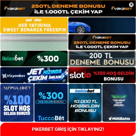
×
PIKERBET GİRİŞ İÇİN TIKLAYINIZ!