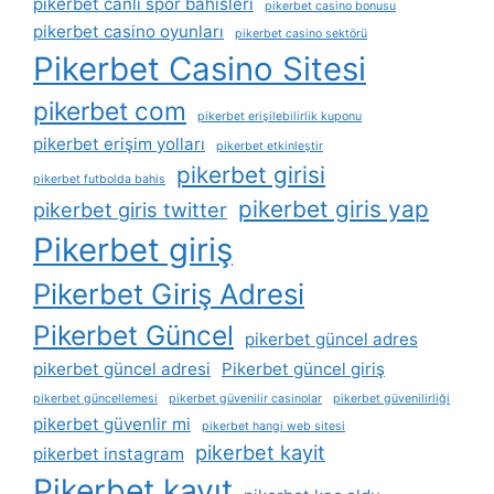
pikerbet canlı spor bahisleri
pikerbet casino bonusu
pikerbet casino oyunları
pikerbet casino sektörü
Pikerbet Casino Sitesi
pikerbet com
pikerbet erişilebilirlik kuponu
pikerbet erişim yolları
pikerbet etkinleştir
pikerbet girisi
pikerbet futbolda bahis
pikerbet giris yap
pikerbet giris twitter
Pikerbet giriş
Pikerbet Giriş Adresi
Pikerbet Güncel
pikerbet güncel adres
pikerbet güncel adresi
Pikerbet güncel giriş
pikerbet güncellemesi
pikerbet güvenilir casinolar
pikerbet güvenilirliği
pikerbet güvenlir mi
pikerbet hangi web sitesi
pikerbet kayit
pikerbet instagram
Pikerbet kayıt