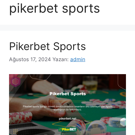
pikerbet sports
Pikerbet Sports
Ağustos 17, 2024
Yazarı:
admin