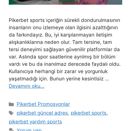
Pikerbet sports i̇çeriğin sürekli dondurulmasının
insanların onu izlemeye olan ilgisini azalttığının
da farkındayız. Bu, iyi karşılanmayan iletişim
alışkanlıklarına neden olur. Tam tersine, tam
tersi deneyimi sağlayan güvenilir platformlar da
var. Aslında spor saatlerine ayrılmış bir bölüm
vardı ve bu da inanılmaz derecede faydalı oldu.
Kullanıcıya herhangi bir zarar ve yorgunluk
yaşatmadığı için. Bunun yerine kesintisiz …
Devamını oku…
Kategoriler
Pikerbet Promosyonlar
Etiketler
pikerbet güncel adres
,
pikerbet sports
,
pikerbet yardım sports
Yorum yap