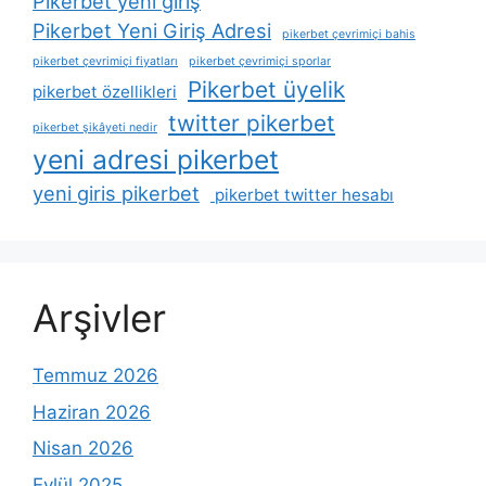
Pikerbet yeni giriş
Pikerbet Yeni Giriş Adresi
pikerbet çevrimiçi bahis
pikerbet çevrimiçi fiyatları
pikerbet çevrimiçi sporlar
Pikerbet üyelik
pikerbet özellikleri
twitter pikerbet
pikerbet şikâyeti nedir
yeni adresi pikerbet
yeni giris pikerbet
pikerbet twitter hesabı
Arşivler
Temmuz 2026
Haziran 2026
Nisan 2026
Eylül 2025