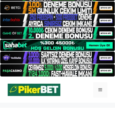
İçeriğe
atla
Menü