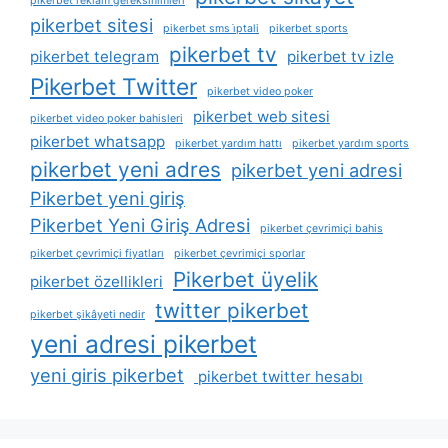
pikerbet reklam gereksinimleri
pikerbet sitesi
pikerbet sms i̇ptali
pikerbet sports
pikerbet tv
pikerbet telegram
pikerbet tv izle
Pikerbet Twitter
pikerbet video poker
pikerbet web sitesi
pikerbet video poker bahisleri
pikerbet whatsapp
pikerbet yardım hattı
pikerbet yardım sports
pikerbet yeni adres
pikerbet yeni adresi
Pikerbet yeni giriş
Pikerbet Yeni Giriş Adresi
pikerbet çevrimiçi bahis
pikerbet çevrimiçi fiyatları
pikerbet çevrimiçi sporlar
Pikerbet üyelik
pikerbet özellikleri
twitter pikerbet
pikerbet şikâyeti nedir
yeni adresi pikerbet
yeni giris pikerbet
pikerbet twitter hesabı