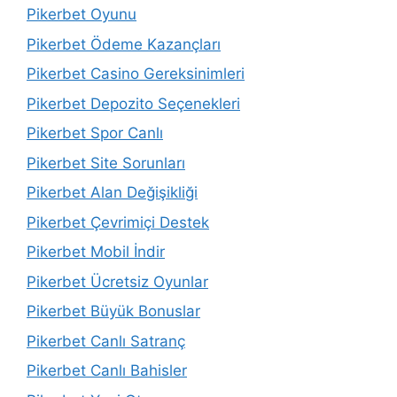
Pikerbet Oyunu
Pikerbet Ödeme Kazançları
Pikerbet Casino Gereksinimleri
Pikerbet Depozito Seçenekleri
Pikerbet Spor Canlı
Pikerbet Site Sorunları
Pikerbet Alan Değişikliği
Pikerbet Çevrimiçi Destek
Pikerbet Mobil İndir
Pikerbet Ücretsiz Oyunlar
Pikerbet Büyük Bonuslar
Pikerbet Canlı Satranç
Pikerbet Canlı Bahisler