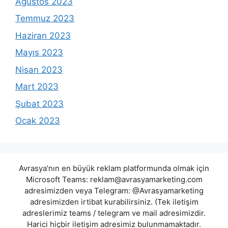
Ağustos 2023
Temmuz 2023
Haziran 2023
Mayıs 2023
Nisan 2023
Mart 2023
Şubat 2023
Ocak 2023
Avrasya'nın en büyük reklam platformunda olmak için
Microsoft Teams:
reklam@avrasyamarketing.com
adresimizden veya Telegram: @Avrasyamarketing
adresimizden irtibat kurabilirsiniz. (Tek iletişim
adreslerimiz teams / telegram ve mail adresimizdir.
Harici hiçbir iletişim adresimiz bulunmamaktadır.