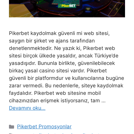
Pikerbet kaydolmak güvenli mi web sitesi,
saygın bir şirket ve ajans tarafından
denetlenmektedir. Ne yazık ki, Pikerbet web
sitesi birçok ülkede yasaldır, ancak Türkiye’de
yasadışıdır. Bununla birlikte, güvenilebilecek
birkaç yasal casino sitesi vardır. Pikerbet
güvenli bir platformdur ve kullanıcılarına bugüne
zarar vermedi. Bu nedenlerle, siteye kaydolmak
faydalıdır. Pikerbet web sitesine mobil
cihazınızdan erişmek istiyorsanız, tam …
Devamını oku…
Kategoriler
Pikerbet Promosyonlar