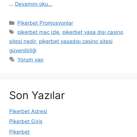
…
Devamını oku…
Kategoriler
Pikerbet Promosyonlar
Etiketler
pikerbet maç izle
,
pikerbet yasa dışı casino
sitesi nedir
,
pikerbet yasadışı casino sitesi
güvenilirliği
Yorum yap
Son Yazılar
Pikerbet Adresi
Pikerbet Giriş
Pikerbet