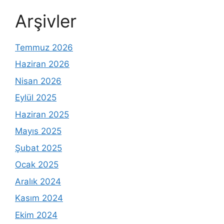
Arşivler
Temmuz 2026
Haziran 2026
Nisan 2026
Eylül 2025
Haziran 2025
Mayıs 2025
Şubat 2025
Ocak 2025
Aralık 2024
Kasım 2024
Ekim 2024