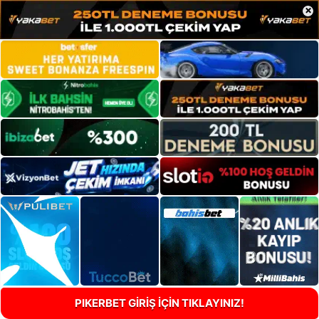
×
PIKERBET GİRİŞ İÇİN TIKLAYINIZ!