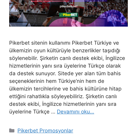
Pikerbet sitenin kullanımı Pikerbet Türkiye ve
ülkemizin oyun kültürüyle benzerlikler taşıdığı
söylenebilir. Şirketin canlı destek ekibi, İngilizce
hizmetlerinin yanı sıra üyelerine Türkçe olarak
da destek sunuyor. Sitede yer alan tüm bahis
seçeneklerinin hem Türkiye’nin hem de
ülkemizin tercihlerine ve bahis kültürüne hitap
ettiğini rahatlıkla söyleyebiliriz. Şirketin canlı
destek ekibi, İngilizce hizmetlerinin yanı sıra
üyelerine Türkçe …
Devamını oku…
Kategoriler
Pikerbet Promosyonlar