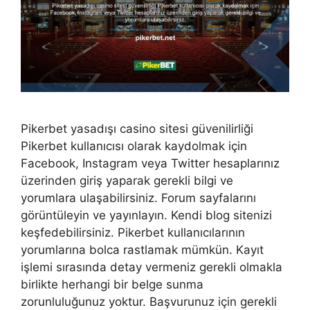
Pikerbet yasadışı casino sitesi güvenilirliği
Pikerbet kullanıcısı olarak kaydolmak için
Facebook, Instagram veya Twitter hesaplarınız
üzerinden giriş yaparak gerekli bilgi ve
yorumlara ulaşabilirsiniz. Forum sayfalarını
görüntüleyin ve yayınlayın. Kendi blog sitenizi
keşfedebilirsiniz. Pikerbet kullanıcılarının
yorumlarına bolca rastlamak mümkün. Kayıt
işlemi sırasında detay vermeniz gerekli olmakla
birlikte herhangi bir belge sunma
zorunluluğunuz yoktur. Başvurunuz için gerekli