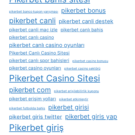
pikerbet bonus
pikerbet banco kupon yarışması
pikerbet canli
pikerbet canli destek
pikerbet canli maç izle
pikerbet canlı bahis
pikerbet canlı casino
pikerbet canlı casino oyunları
Pikerbet Canlı Casino Sitesi
pikerbet canlı spor bahisleri
pikerbet casino bonusu
pikerbet casino oyunları
pikerbet casino sektörü
Pikerbet Casino Sitesi
pikerbet com
pikerbet erişilebilirlik kuponu
pikerbet erişim yolları
pikerbet etkinleştir
pikerbet girisi
pikerbet futbolda bahis
pikerbet giris yap
pikerbet giris twitter
Pikerbet giriş