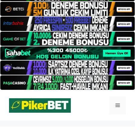
İçeriğe
atla
Menü