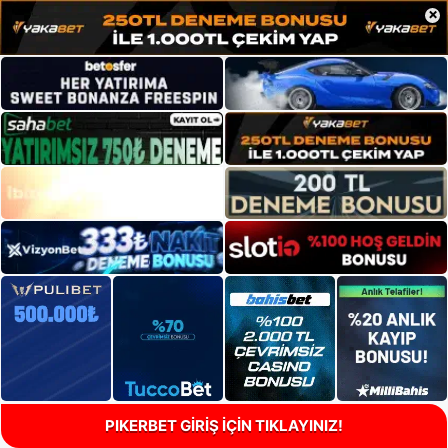
×
PIKERBET GİRİŞ İÇİN TIKLAYINIZ!