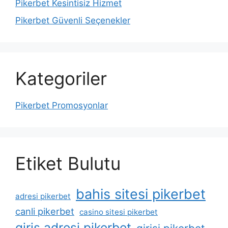
Pikerbet Kesintisiz Hizmet
Pikerbet Güvenli Seçenekler
Kategoriler
Pikerbet Promosyonlar
Etiket Bulutu
bahis sitesi pikerbet
adresi pikerbet
canli pikerbet
casino sitesi pikerbet
giris adresi pikerbet