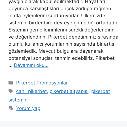
yaygın olarak kabul edilmektedir. Hayatları
boyunca karşılaştıkları birçok zorluğa rağmen
inatla eylemlerini sürdürüyorlar. Ülkemizde
sistemin birdenbire devreye girmediği ortadadır.
Sistemin geri bildirimlerini sürekli değerlendirin
ve değerlendirin. Pikerbet denetimimiz sırasında
olumlu kullanıcı yorumlarının sayısında bir artış
gözlemledik. Mevcut bulgulara dayanarak
potansiyel sonuçları tahmin edebiliriz. Pikerbet
…
Devamını oku…
Kategoriler
Pikerbet Promosyonlar
Etiketler
canli pikerbet
,
pikerbet altyapısı
,
pikerbet
sistemini
Yorum yap