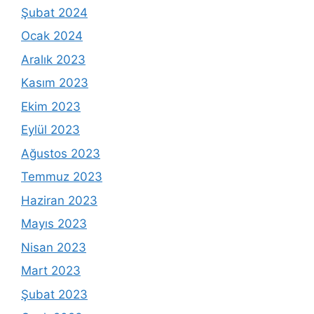
Şubat 2024
Ocak 2024
Aralık 2023
Kasım 2023
Ekim 2023
Eylül 2023
Ağustos 2023
Temmuz 2023
Haziran 2023
Mayıs 2023
Nisan 2023
Mart 2023
Şubat 2023