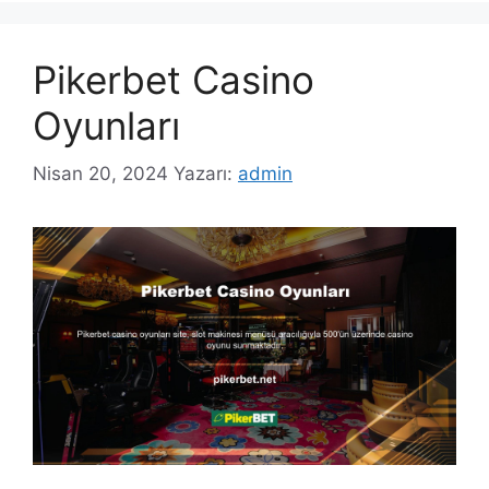
Pikerbet Casino
Oyunları
Nisan 20, 2024
Yazarı:
admin