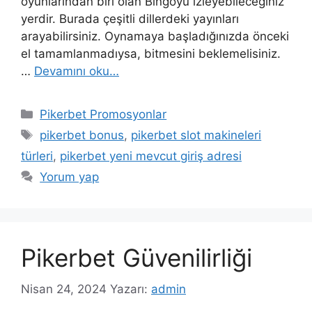
oyunlarından biri olan Bingoyu izleyebileceğiniz
yerdir. Burada çeşitli dillerdeki yayınları
arayabilirsiniz. Oynamaya başladığınızda önceki
el tamamlanmadıysa, bitmesini beklemelisiniz.
…
Devamını oku…
Kategoriler
Pikerbet Promosyonlar
Etiketler
pikerbet bonus
,
pikerbet slot makineleri
türleri
,
pikerbet yeni mevcut giriş adresi
Yorum yap
Pikerbet Güvenilirliği
Nisan 24, 2024
Yazarı:
admin