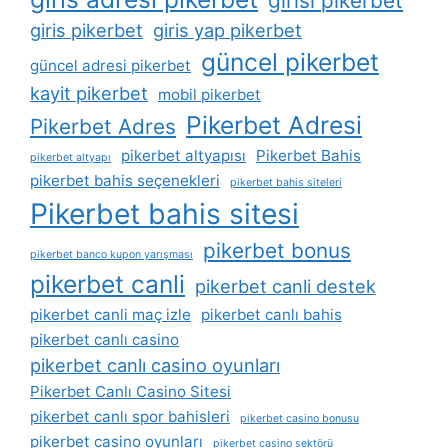
girisi pikerbet
giris pikerbet
giris yap pikerbet
güncel pikerbet
güncel adresi pikerbet
kayit pikerbet
mobil pikerbet
Pikerbet Adresi
Pikerbet Adres
pikerbet altyapısı
Pikerbet Bahis
pikerbet altyapı
pikerbet bahis seçenekleri
pikerbet bahis siteleri
Pikerbet bahis sitesi
pikerbet bonus
pikerbet banco kupon yarışması
pikerbet canli
pikerbet canli destek
pikerbet canli maç izle
pikerbet canlı bahis
pikerbet canlı casino
pikerbet canlı casino oyunları
Pikerbet Canlı Casino Sitesi
pikerbet canlı spor bahisleri
pikerbet casino bonusu
pikerbet casino oyunları
pikerbet casino sektörü