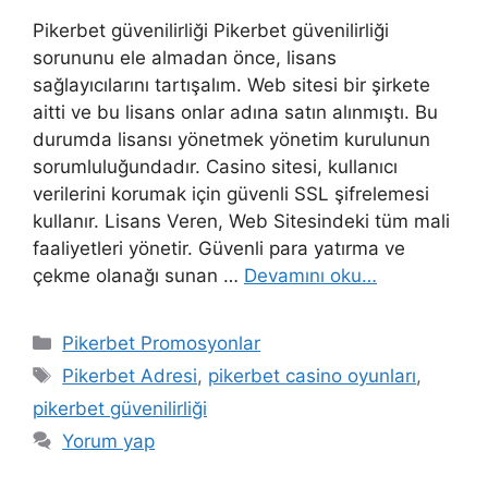
Pikerbet güvenilirliği Pikerbet güvenilirliği
sorununu ele almadan önce, lisans
sağlayıcılarını tartışalım. Web sitesi bir şirkete
aitti ve bu lisans onlar adına satın alınmıştı. Bu
durumda lisansı yönetmek yönetim kurulunun
sorumluluğundadır. Casino sitesi, kullanıcı
verilerini korumak için güvenli SSL şifrelemesi
kullanır. Lisans Veren, Web Sitesindeki tüm mali
faaliyetleri yönetir. Güvenli para yatırma ve
çekme olanağı sunan …
Devamını oku…
Kategoriler
Pikerbet Promosyonlar
Etiketler
Pikerbet Adresi
,
pikerbet casino oyunları
,
pikerbet güvenilirliği
Yorum yap