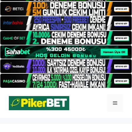
İçeriğe
atla
Menü