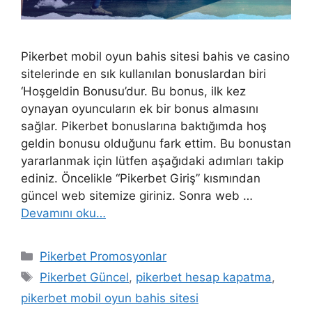
Pikerbet mobil oyun bahis sitesi bahis ve casino
sitelerinde en sık kullanılan bonuslardan biri
‘Hoşgeldin Bonusu’dur. Bu bonus, ilk kez
oynayan oyuncuların ek bir bonus almasını
sağlar. Pikerbet bonuslarına baktığımda hoş
geldin bonusu olduğunu fark ettim. Bu bonustan
yararlanmak için lütfen aşağıdaki adımları takip
ediniz. Öncelikle “Pikerbet Giriş” kısmından
güncel web sitemize giriniz. Sonra web …
Devamını oku…
Kategoriler
Pikerbet Promosyonlar
Etiketler
Pikerbet Güncel
,
pikerbet hesap kapatma
,
pikerbet mobil oyun bahis sitesi