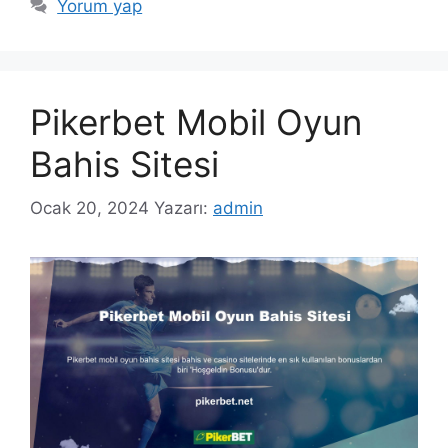
Yorum yap
Pikerbet Mobil Oyun
Bahis Sitesi
Ocak 20, 2024
Yazarı:
admin