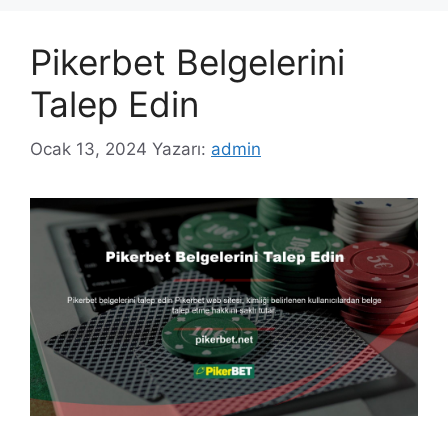
Pikerbet Belgelerini
Talep Edin
Ocak 13, 2024
Yazarı:
admin