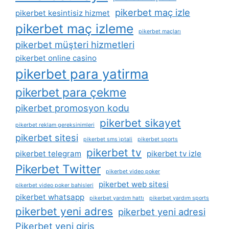
pikerbet maç izle
pikerbet kesintisiz hizmet
pikerbet maç izleme
pikerbet maçları
pikerbet müşteri hizmetleri
pikerbet online casino
pikerbet para yatirma
pikerbet para çekme
pikerbet promosyon kodu
pikerbet sikayet
pikerbet reklam gereksinimleri
pikerbet sitesi
pikerbet sms i̇ptali
pikerbet sports
pikerbet tv
pikerbet telegram
pikerbet tv izle
Pikerbet Twitter
pikerbet video poker
pikerbet web sitesi
pikerbet video poker bahisleri
pikerbet whatsapp
pikerbet yardım hattı
pikerbet yardım sports
pikerbet yeni adres
pikerbet yeni adresi
Pikerbet yeni giriş