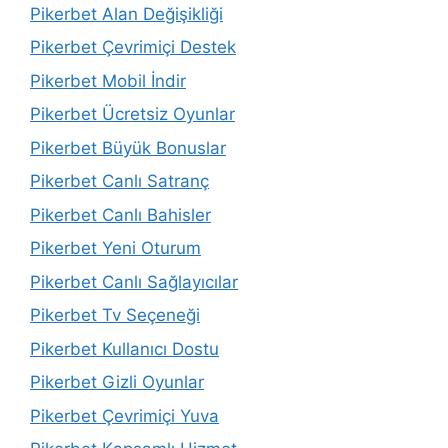
Pikerbet Alan Değişikliği
Pikerbet Çevrimiçi Destek
Pikerbet Mobil İndir
Pikerbet Ücretsiz Oyunlar
Pikerbet Büyük Bonuslar
Pikerbet Canlı Satranç
Pikerbet Canlı Bahisler
Pikerbet Yeni Oturum
Pikerbet Canlı Sağlayıcılar
Pikerbet Tv Seçeneği
Pikerbet Kullanıcı Dostu
Pikerbet Gizli Oyunlar
Pikerbet Çevrimiçi Yuva