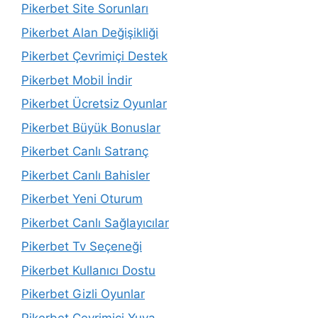
Pikerbet Site Sorunları
Pikerbet Alan Değişikliği
Pikerbet Çevrimiçi Destek
Pikerbet Mobil İndir
Pikerbet Ücretsiz Oyunlar
Pikerbet Büyük Bonuslar
Pikerbet Canlı Satranç
Pikerbet Canlı Bahisler
Pikerbet Yeni Oturum
Pikerbet Canlı Sağlayıcılar
Pikerbet Tv Seçeneği
Pikerbet Kullanıcı Dostu
Pikerbet Gizli Oyunlar
Pikerbet Çevrimiçi Yuva