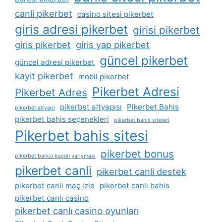
canli pikerbet
casino sitesi pikerbet
giris adresi pikerbet
girisi pikerbet
giris pikerbet
giris yap pikerbet
güncel pikerbet
güncel adresi pikerbet
kayit pikerbet
mobil pikerbet
Pikerbet Adresi
Pikerbet Adres
pikerbet altyapısı
Pikerbet Bahis
pikerbet altyapı
pikerbet bahis seçenekleri
pikerbet bahis siteleri
Pikerbet bahis sitesi
pikerbet bonus
pikerbet banco kupon yarışması
pikerbet canli
pikerbet canli destek
pikerbet canli maç izle
pikerbet canlı bahis
pikerbet canlı casino
pikerbet canlı casino oyunları