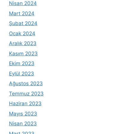
Nisan 2024
Mart 2024
Şubat 2024
Ocak 2024
Aralık 2023
Kasım 2023
Ekim 2023
Eylül 2023
Ağustos 2023
Temmuz 2023
Haziran 2023
Mayıs 2023
Nisan 2023
Mart 2023