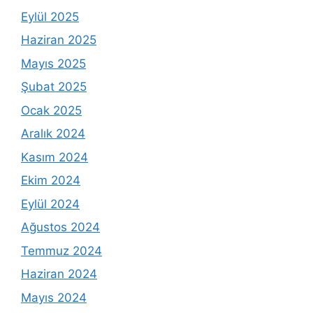
Eylül 2025
Haziran 2025
Mayıs 2025
Şubat 2025
Ocak 2025
Aralık 2024
Kasım 2024
Ekim 2024
Eylül 2024
Ağustos 2024
Temmuz 2024
Haziran 2024
Mayıs 2024