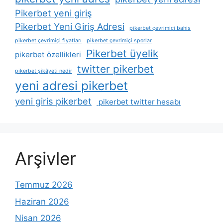
Pikerbet yeni giriş
Pikerbet Yeni Giriş Adresi
pikerbet çevrimiçi bahis
pikerbet çevrimiçi fiyatları
pikerbet çevrimiçi sporlar
Pikerbet üyelik
pikerbet özellikleri
twitter pikerbet
pikerbet şikâyeti nedir
yeni adresi pikerbet
yeni giris pikerbet
pikerbet twitter hesabı
Arşivler
Temmuz 2026
Haziran 2026
Nisan 2026