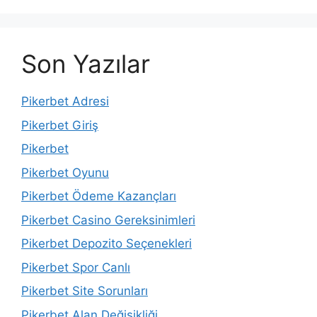
Son Yazılar
Pikerbet Adresi
Pikerbet Giriş
Pikerbet
Pikerbet Oyunu
Pikerbet Ödeme Kazançları
Pikerbet Casino Gereksinimleri
Pikerbet Depozito Seçenekleri
Pikerbet Spor Canlı
Pikerbet Site Sorunları
Pikerbet Alan Değişikliği