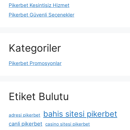
Pikerbet Kesintisiz Hizmet
Pikerbet Güvenli Seçenekler
Kategoriler
Pikerbet Promosyonlar
Etiket Bulutu
bahis sitesi pikerbet
adresi pikerbet
canli pikerbet
casino sitesi pikerbet