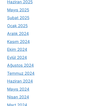
Haziran 2025
Mayıs 2025
Şubat 2025
Ocak 2025
Aralık 2024
Kasım 2024
Ekim 2024
Eylül 2024
Ağustos 2024
Temmuz 2024
Haziran 2024
Mayıs 2024
Nisan 2024
Mart 2024