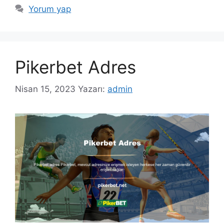
Yorum yap
Pikerbet Adres
Nisan 15, 2023
Yazarı:
admin