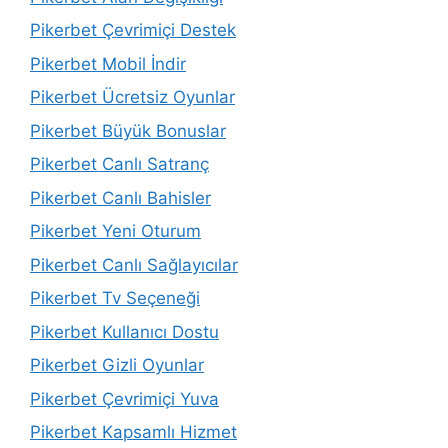
Pikerbet Çevrimiçi Destek
Pikerbet Mobil İndir
Pikerbet Ücretsiz Oyunlar
Pikerbet Büyük Bonuslar
Pikerbet Canlı Satranç
Pikerbet Canlı Bahisler
Pikerbet Yeni Oturum
Pikerbet Canlı Sağlayıcılar
Pikerbet Tv Seçeneği
Pikerbet Kullanıcı Dostu
Pikerbet Gizli Oyunlar
Pikerbet Çevrimiçi Yuva
Pikerbet Kapsamlı Hizmet