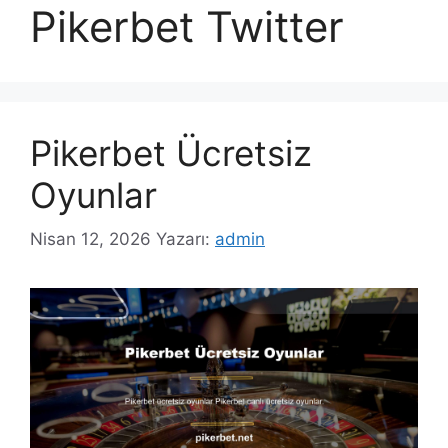
Pikerbet Twitter
Pikerbet Ücretsiz
Oyunlar
Nisan 12, 2026
Yazarı:
admin