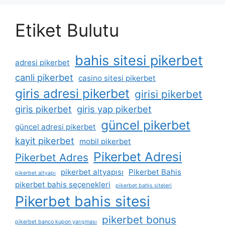
Etiket Bulutu
bahis sitesi pikerbet
adresi pikerbet
canli pikerbet
casino sitesi pikerbet
giris adresi pikerbet
girisi pikerbet
giris pikerbet
giris yap pikerbet
güncel pikerbet
güncel adresi pikerbet
kayit pikerbet
mobil pikerbet
Pikerbet Adresi
Pikerbet Adres
pikerbet altyapısı
Pikerbet Bahis
pikerbet altyapı
pikerbet bahis seçenekleri
pikerbet bahis siteleri
Pikerbet bahis sitesi
pikerbet bonus
pikerbet banco kupon yarışması