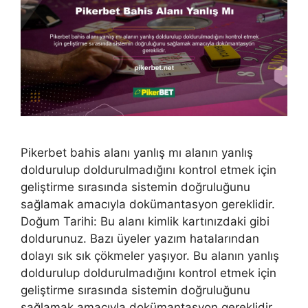
Pikerbet bahis alanı yanlış mı alanın yanlış
doldurulup doldurulmadığını kontrol etmek için
geliştirme sırasında sistemin doğruluğunu
sağlamak amacıyla dokümantasyon gereklidir.
Doğum Tarihi: Bu alanı kimlik kartınızdaki gibi
doldurunuz. Bazı üyeler yazım hatalarından
dolayı sık sık çökmeler yaşıyor. Bu alanın yanlış
doldurulup doldurulmadığını kontrol etmek için
geliştirme sırasında sistemin doğruluğunu
sağlamak amacıyla dokümantasyon gereklidir.