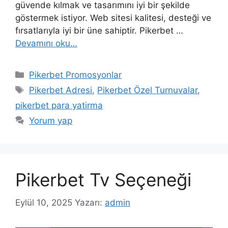
güvende kılmak ve tasarımını iyi bir şekilde
göstermek istiyor. Web sitesi kalitesi, desteği ve
fırsatlarıyla iyi bir üne sahiptir. Pikerbet …
Devamını oku…
Kategoriler
Pikerbet Promosyonlar
Etiketler
Pikerbet Adresi
,
Pikerbet Özel Turnuvalar
,
pikerbet para yatirma
Yorum yap
Pikerbet Tv Seçeneği
Eylül 10, 2025
Yazarı:
admin