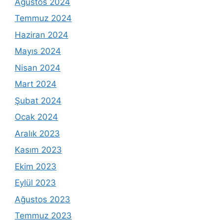
Ağustos 2024
Temmuz 2024
Haziran 2024
Mayıs 2024
Nisan 2024
Mart 2024
Şubat 2024
Ocak 2024
Aralık 2023
Kasım 2023
Ekim 2023
Eylül 2023
Ağustos 2023
Temmuz 2023