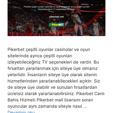
Pikerbet çeşitli oyunlar casinolar ve oyun
sitelerinde ayrıca çeşitli oyunları
izleyebileceğiniz TV seçenekleri de vardır. Bu
fırsattan yararlanmak için siteye üye olmanız
yeterlidir. İnsanların siteye üye olarak sitenin
hizmetlerinden yararlanabilecekleri açıktır. Siz
de siteye üye olabilir ve sunulan fırsatlardan
ücretsiz olarak yararlanabilirsiniz. Pikerbet Canlı
Bahis Hizmeti Pikerbet mali lisansını soran
oyuncular aynı zamanda siteyle nasıl …
Devamını oku…