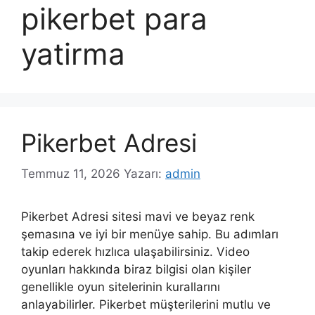
pikerbet para
yatirma
Pikerbet Adresi
Temmuz 11, 2026
Yazarı:
admin
Pikerbet Adresi sitesi mavi ve beyaz renk
şemasına ve iyi bir menüye sahip. Bu adımları
takip ederek hızlıca ulaşabilirsiniz. Video
oyunları hakkında biraz bilgisi olan kişiler
genellikle oyun sitelerinin kurallarını
anlayabilirler. Pikerbet müşterilerini mutlu ve