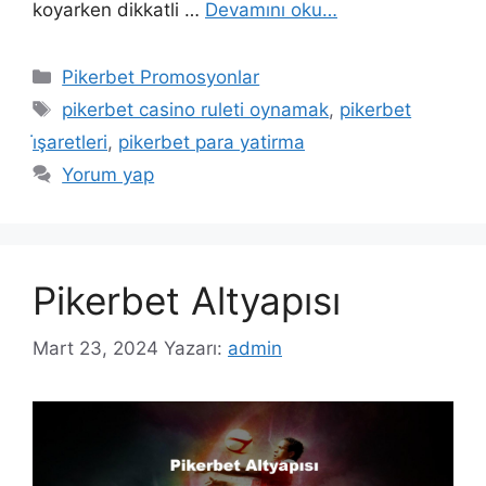
koyarken dikkatli …
Devamını oku…
Kategoriler
Pikerbet Promosyonlar
Etiketler
pikerbet casino ruleti oynamak
,
pikerbet
i̇şaretleri
,
pikerbet para yatirma
Yorum yap
Pikerbet Altyapısı
Mart 23, 2024
Yazarı:
admin