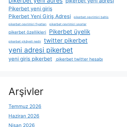
pikerbet yeni adres
pikerbet yeni adresi
Pikerbet yeni giriş
Pikerbet Yeni Giriş Adresi
pikerbet çevrimiçi bahis
pikerbet çevrimiçi fiyatları
pikerbet çevrimiçi sporlar
Pikerbet üyelik
pikerbet özellikleri
twitter pikerbet
pikerbet şikâyeti nedir
yeni adresi pikerbet
yeni giris pikerbet
pikerbet twitter hesabı
Arşivler
Temmuz 2026
Haziran 2026
Nisan 2026