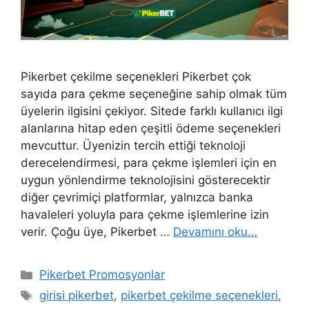
Pikerbet çekilme seçenekleri Pikerbet çok
sayıda para çekme seçeneğine sahip olmak tüm
üyelerin ilgisini çekiyor. Sitede farklı kullanıcı ilgi
alanlarına hitap eden çeşitli ödeme seçenekleri
mevcuttur. Üyenizin tercih ettiği teknoloji
derecelendirmesi, para çekme işlemleri için en
uygun yönlendirme teknolojisini gösterecektir
diğer çevrimiçi platformlar, yalnızca banka
havaleleri yoluyla para çekme işlemlerine izin
verir. Çoğu üye, Pikerbet …
Devamını oku…
Kategoriler
Pikerbet Promosyonlar
Etiketler
girisi pikerbet
,
pikerbet çekilme seçenekleri
,