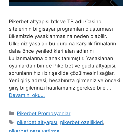
Pikerbet altyapısı btk ve TB adlı Casino
sitelerinin bilgisayar programları oluşturması
ülkemizde yasaklanmasına neden olabilir.
Ülkemiz yasaları bu duruma karşılık firmaların
daha önce yeniledikleri alan adlarını
kullanmalarına olanak tanımıştır. Yasaklanan
oyunlardan biri de Pikerbet ve güçlü altyapısı,
sorunların hızlı bir şekilde çözülmesini sağlar.
Yeni giriş adresi, hesabınıza girmeniz ve önceki
giriş bilgilerinizi hatırlamanız gerekse bile …
Devamını oku…
Kategoriler
Pikerbet Promosyonlar
Etiketler
pikerbet altyapısı
,
pikerbet özellikleri
,
pikerbet para yatirma