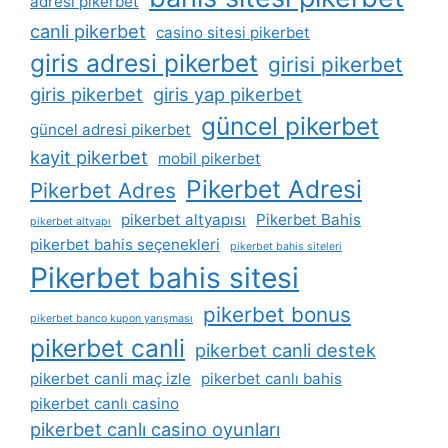
adresi pikerbet
canli pikerbet
casino sitesi pikerbet
giris adresi pikerbet
girisi pikerbet
giris pikerbet
giris yap pikerbet
güncel pikerbet
güncel adresi pikerbet
kayit pikerbet
mobil pikerbet
Pikerbet Adresi
Pikerbet Adres
pikerbet altyapısı
Pikerbet Bahis
pikerbet altyapı
pikerbet bahis seçenekleri
pikerbet bahis siteleri
Pikerbet bahis sitesi
pikerbet bonus
pikerbet banco kupon yarışması
pikerbet canli
pikerbet canli destek
pikerbet canli maç izle
pikerbet canlı bahis
pikerbet canlı casino
pikerbet canlı casino oyunları