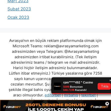
Mart 2023
Şubat 2023
Ocak 2023
Avrasya'nın en büyük reklam platformunda olmak için
Microsoft Teams:
reklam@avrasyamarketing.com
adresimizden veya Telegram: @Avrasyamarketing
adresimizden irtibat kurabilirsiniz. (Tek iletişim
adreslerimiz teams / telegram ve mail adresimizdir.
Harici hiçbir iletişim adresimiz bulunmamaktadır.
Lütfen itibar etmeyiniz.) Türkiye yasalarına göre 7258
sayılı kanun uyarınca yasa dışı bahis oynamanın
cezaları mevcuttur. Şu an bulunduğunuz site hiç bir
şekilde illegal bahis oyunları oynatmıyor ve oynamaya
aracı olmuyordur.
editorbet
|
mrbahis
|
teklifbet
|
tescobet
|
bozdurgitsin
|
mostbet
|
betonevip
|
×
voredbet