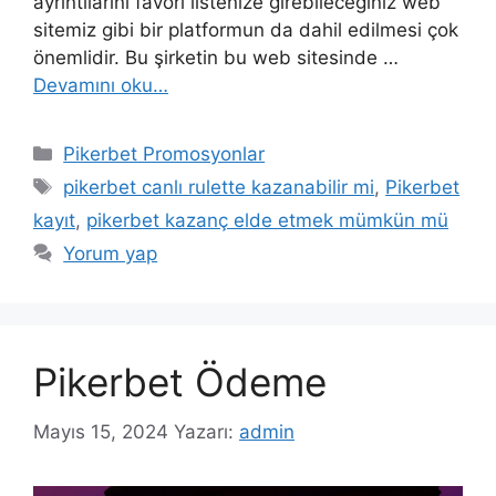
ayrıntılarını favori listenize girebileceğiniz web
sitemiz gibi bir platformun da dahil edilmesi çok
önemlidir. Bu şirketin bu web sitesinde …
Devamını oku…
Kategoriler
Pikerbet Promosyonlar
Etiketler
pikerbet canlı rulette kazanabilir mi
,
Pikerbet
kayıt
,
pikerbet kazanç elde etmek mümkün mü
Yorum yap
Pikerbet Ödeme
Mayıs 15, 2024
Yazarı:
admin