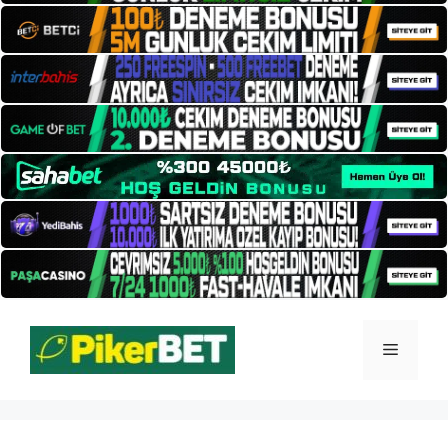
İçeriğe
atla
Menü