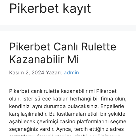
Pikerbet kayıt
Pikerbet Canlı Rulette
Kazanabilir Mi
Kasım 2, 2024
Yazarı:
admin
Pikerbet canlı rulette kazanabilir mi Pikerbet
olun, ister sürece katılan herhangi bir firma olun,
kendinizi aynı durumda bulacaksınız. Engellerle
karşılaşılmalıdır. Bu kısıtlamaları etkili bir şekilde
aşabilecek çevrimiçi casino platformlarını seçme
seçeneğiniz vardır. Ayrıca, tercih ettiğiniz adres