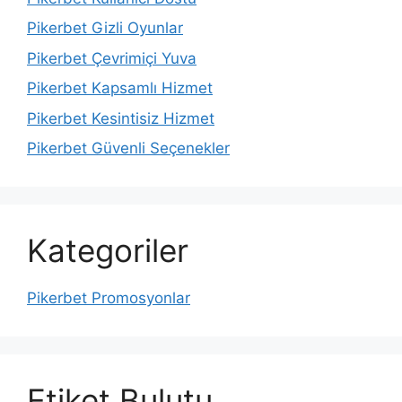
Pikerbet Gizli Oyunlar
Pikerbet Çevrimiçi Yuva
Pikerbet Kapsamlı Hizmet
Pikerbet Kesintisiz Hizmet
Pikerbet Güvenli Seçenekler
Kategoriler
Pikerbet Promosyonlar
Etiket Bulutu