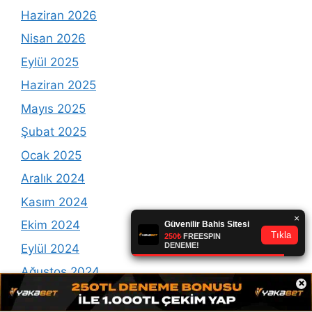
Haziran 2026
Nisan 2026
Eylül 2025
Haziran 2025
Mayıs 2025
Şubat 2025
Ocak 2025
Aralık 2024
Kasım 2024
Ekim 2024
Eylül 2024
Ağustos 2024
×
Temmuz 2024