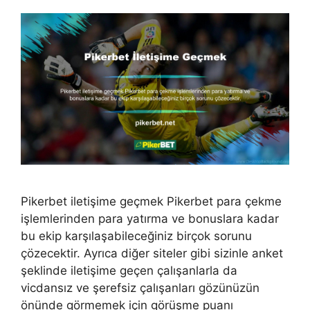
Pikerbet iletişime geçmek Pikerbet para çekme
işlemlerinden para yatırma ve bonuslara kadar
bu ekip karşılaşabileceğiniz birçok sorunu
çözecektir. Ayrıca diğer siteler gibi sizinle anket
şeklinde iletişime geçen çalışanlarla da
vicdansız ve şerefsiz çalışanları gözünüzün
önünde görmemek için görüşme puanı