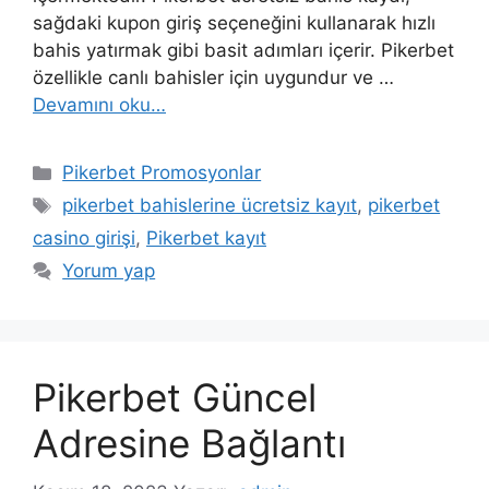
sağdaki kupon giriş seçeneğini kullanarak hızlı
bahis yatırmak gibi basit adımları içerir. Pikerbet
özellikle canlı bahisler için uygundur ve …
Devamını oku…
Kategoriler
Pikerbet Promosyonlar
Etiketler
pikerbet bahislerine ücretsiz kayıt
,
pikerbet
casino girişi
,
Pikerbet kayıt
Yorum yap
Pikerbet Güncel
Adresine Bağlantı