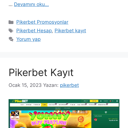
…
Devamını oku…
Kategoriler
Pikerbet Promosyonlar
Etiketler
Pikerbet Hesap
,
Pikerbet kayıt
Yorum yap
Pikerbet Kayıt
Ocak 15, 2023
Yazarı:
pikerbet