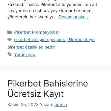
kazanabilirsiniz. Pikerbet site yönetimi, en alt
seviyeden en üst seviyeye kadar her adımı
yöneterek, her ayrıntıyı …
Devamını oku…
Kategoriler
Pikerbet Promosyonlar
Etiketler
pikerbet i̇letişime geçmek
,
Pikerbet kayıt
,
pikerbet özellikleri nedir
Yorum yap
Pikerbet Bahislerine
Ücretsiz Kayıt
Kasım 25, 2023
Yazarı:
admin