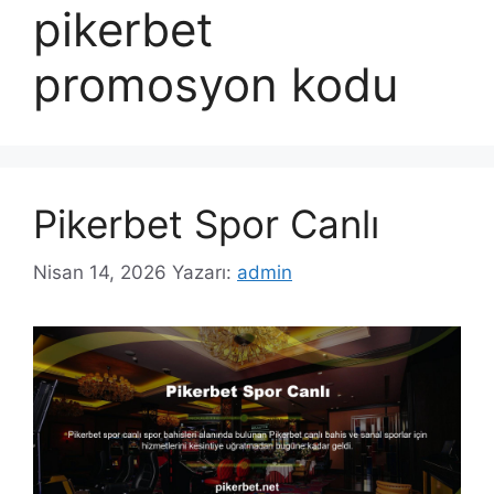
pikerbet
promosyon kodu
Pikerbet Spor Canlı
Nisan 14, 2026
Yazarı:
admin