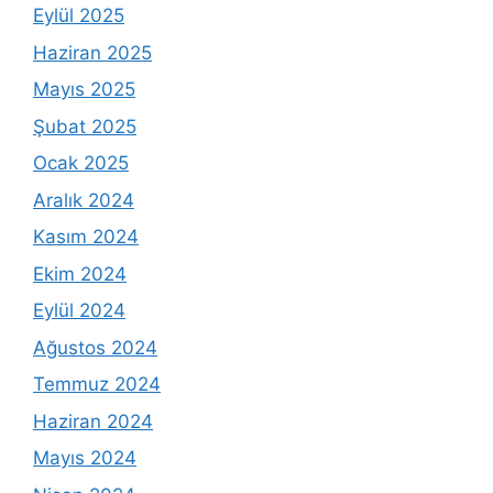
Eylül 2025
Haziran 2025
Mayıs 2025
Şubat 2025
Ocak 2025
Aralık 2024
Kasım 2024
Ekim 2024
Eylül 2024
Ağustos 2024
Temmuz 2024
Haziran 2024
Mayıs 2024