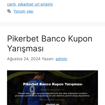
canlı
,
pikerbet url erişimi
Yorum yap
Pikerbet Banco Kupon
Yarışması
Ağustos 24, 2024
Yazarı:
admin