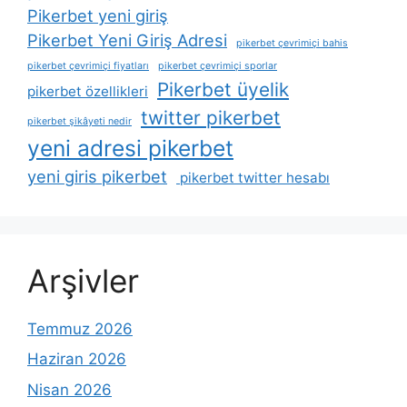
Pikerbet yeni giriş
Pikerbet Yeni Giriş Adresi
pikerbet çevrimiçi bahis
pikerbet çevrimiçi fiyatları
pikerbet çevrimiçi sporlar
Pikerbet üyelik
pikerbet özellikleri
twitter pikerbet
pikerbet şikâyeti nedir
yeni adresi pikerbet
yeni giris pikerbet
pikerbet twitter hesabı
Arşivler
Temmuz 2026
Haziran 2026
Nisan 2026