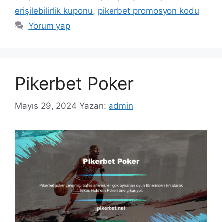
erişilebilirlik kuponu
,
pikerbet promosyon kodu
Yorum yap
Pikerbet Poker
Mayıs 29, 2024
Yazarı:
admin