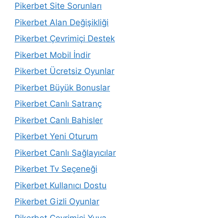
Pikerbet Site Sorunları
Pikerbet Alan Değişikliği
Pikerbet Çevrimiçi Destek
Pikerbet Mobil İndir
Pikerbet Ücretsiz Oyunlar
Pikerbet Büyük Bonuslar
Pikerbet Canlı Satranç
Pikerbet Canlı Bahisler
Pikerbet Yeni Oturum
Pikerbet Canlı Sağlayıcılar
Pikerbet Tv Seçeneği
Pikerbet Kullanıcı Dostu
Pikerbet Gizli Oyunlar
Pikerbet Çevrimiçi Yuva