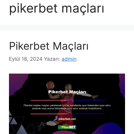
pikerbet maçları
Pikerbet Maçları
Eylül 18, 2024
Yazarı:
admin