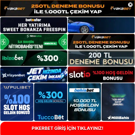
×
PIKERBET GİRİŞ İÇİN TIKLAYINIZ!