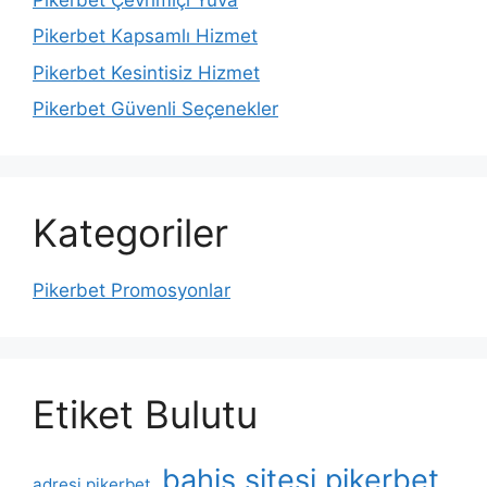
Pikerbet Kapsamlı Hizmet
Pikerbet Kesintisiz Hizmet
Pikerbet Güvenli Seçenekler
Kategoriler
Pikerbet Promosyonlar
Etiket Bulutu
bahis sitesi pikerbet
adresi pikerbet