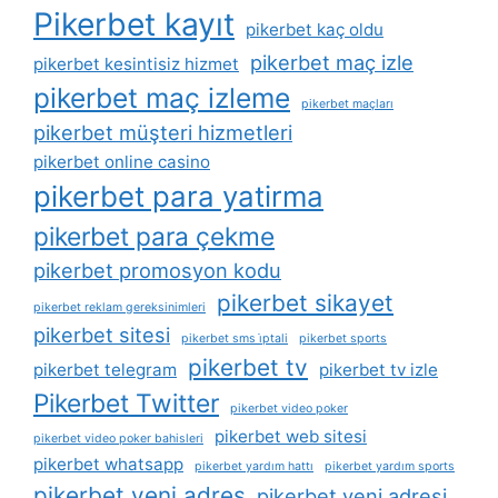
Pikerbet kayıt
pikerbet kaç oldu
pikerbet maç izle
pikerbet kesintisiz hizmet
pikerbet maç izleme
pikerbet maçları
pikerbet müşteri hizmetleri
pikerbet online casino
pikerbet para yatirma
pikerbet para çekme
pikerbet promosyon kodu
pikerbet sikayet
pikerbet reklam gereksinimleri
pikerbet sitesi
pikerbet sms i̇ptali
pikerbet sports
pikerbet tv
pikerbet telegram
pikerbet tv izle
Pikerbet Twitter
pikerbet video poker
pikerbet web sitesi
pikerbet video poker bahisleri
pikerbet whatsapp
pikerbet yardım hattı
pikerbet yardım sports
pikerbet yeni adres
pikerbet yeni adresi