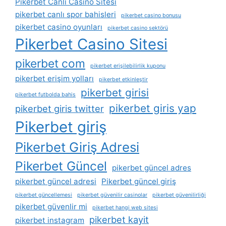
Pikerbet Canlı Casino Sitesi
pikerbet canlı spor bahisleri
pikerbet casino bonusu
pikerbet casino oyunları
pikerbet casino sektörü
Pikerbet Casino Sitesi
pikerbet com
pikerbet erişilebilirlik kuponu
pikerbet erişim yolları
pikerbet etkinleştir
pikerbet girisi
pikerbet futbolda bahis
pikerbet giris yap
pikerbet giris twitter
Pikerbet giriş
Pikerbet Giriş Adresi
Pikerbet Güncel
pikerbet güncel adres
pikerbet güncel adresi
Pikerbet güncel giriş
pikerbet güncellemesi
pikerbet güvenilir casinolar
pikerbet güvenilirliği
pikerbet güvenlir mi
pikerbet hangi web sitesi
pikerbet kayit
pikerbet instagram