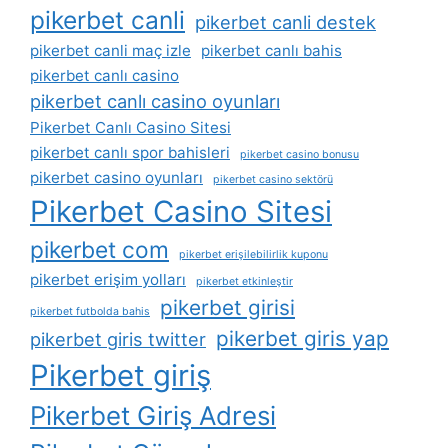
pikerbet canli
pikerbet canli destek
pikerbet canli maç izle
pikerbet canlı bahis
pikerbet canlı casino
pikerbet canlı casino oyunları
Pikerbet Canlı Casino Sitesi
pikerbet canlı spor bahisleri
pikerbet casino bonusu
pikerbet casino oyunları
pikerbet casino sektörü
Pikerbet Casino Sitesi
pikerbet com
pikerbet erişilebilirlik kuponu
pikerbet erişim yolları
pikerbet etkinleştir
pikerbet girisi
pikerbet futbolda bahis
pikerbet giris yap
pikerbet giris twitter
Pikerbet giriş
Pikerbet Giriş Adresi