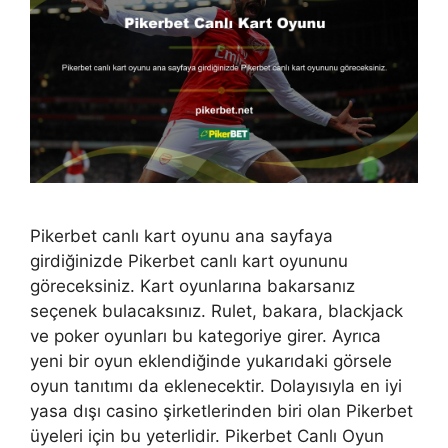
Pikerbet canlı kart oyunu ana sayfaya
girdiğinizde Pikerbet canlı kart oyununu
göreceksiniz. Kart oyunlarına bakarsanız
seçenek bulacaksınız. Rulet, bakara, blackjack
ve poker oyunları bu kategoriye girer. Ayrıca
yeni bir oyun eklendiğinde yukarıdaki görsele
oyun tanıtımı da eklenecektir. Dolayısıyla en iyi
yasa dışı casino şirketlerinden biri olan Pikerbet
üyeleri için bu yeterlidir. Pikerbet Canlı Oyun