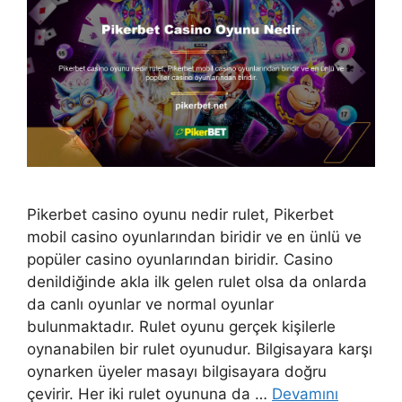
Pikerbet casino oyunu nedir rulet, Pikerbet
mobil casino oyunlarından biridir ve en ünlü ve
popüler casino oyunlarından biridir. Casino
denildiğinde akla ilk gelen rulet olsa da onlarda
da canlı oyunlar ve normal oyunlar
bulunmaktadır. Rulet oyunu gerçek kişilerle
oynanabilen bir rulet oyunudur. Bilgisayara karşı
oynarken üyeler masayı bilgisayara doğru
çevirir. Her iki rulet oyununa da …
Devamını