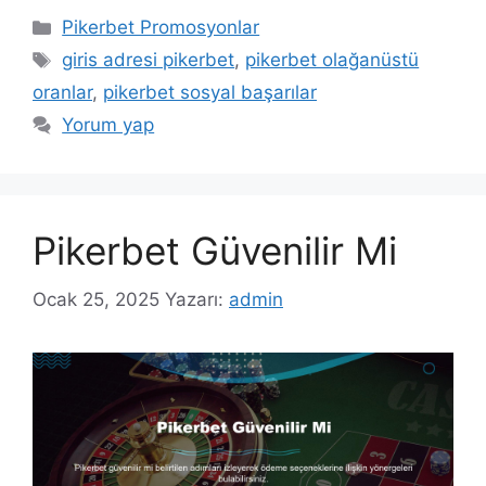
Kategoriler
Pikerbet Promosyonlar
Etiketler
giris adresi pikerbet
,
pikerbet olağanüstü
oranlar
,
pikerbet sosyal başarılar
Yorum yap
Pikerbet Güvenilir Mi
Ocak 25, 2025
Yazarı:
admin