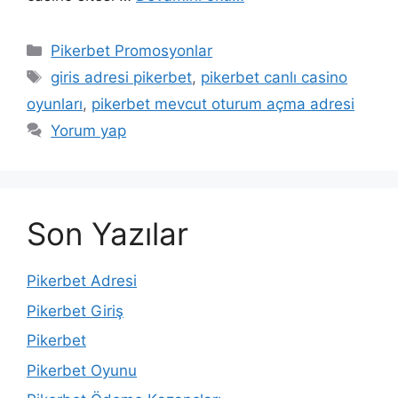
Kategoriler
Pikerbet Promosyonlar
Etiketler
giris adresi pikerbet
,
pikerbet canlı casino
oyunları
,
pikerbet mevcut oturum açma adresi
Yorum yap
Son Yazılar
Pikerbet Adresi
Pikerbet Giriş
Pikerbet
Pikerbet Oyunu