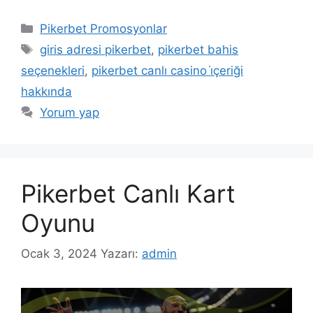
Kategoriler
Pikerbet Promosyonlar
Etiketler
giris adresi pikerbet
,
pikerbet bahis
seçenekleri
,
pikerbet canlı casino i̇çeriği
hakkında
Yorum yap
Pikerbet Canlı Kart
Oyunu
Ocak 3, 2024
Yazarı:
admin