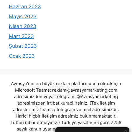
Haziran 2023
Mayıs 2023
Nisan 2023
Mart 2023
Şubat 2023
Ocak 2023
Avrasya'nın en büyük reklam platformunda olmak için
Microsoft Teams:
reklam@avrasyamarketing.com
adresimizden veya Telegram: @Avrasyamarketing
adresimizden irtibat kurabilirsiniz. (Tek iletişim
adreslerimiz teams / telegram ve mail adresimizdir.
Harici hiçbir iletişim adresimiz bulunmamaktadır.
Lütfen itibar etmeyiniz.) Türkiye yasalarına göre 7258
sayılı kanun uyarınca yasa dışı bahis oynamanın