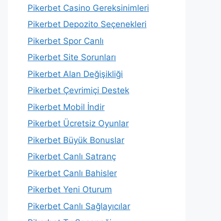
Pikerbet Casino Gereksinimleri
Pikerbet Depozito Seçenekleri
Pikerbet Spor Canlı
Pikerbet Site Sorunları
Pikerbet Alan Değişikliği
Pikerbet Çevrimiçi Destek
Pikerbet Mobil İndir
Pikerbet Ücretsiz Oyunlar
Pikerbet Büyük Bonuslar
Pikerbet Canlı Satranç
Pikerbet Canlı Bahisler
Pikerbet Yeni Oturum
Pikerbet Canlı Sağlayıcılar