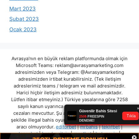
Mart 2023
Şubat 2023
Ocak 2023
Avrasya'nın en büyük reklam platformunda olmak için
Microsoft Teams:
reklam@avrasyamarketing.com
adresimizden veya Telegram: @Avrasyamarketing
adresimizden irtibat kurabilirsiniz. (Tek iletişim
adreslerimiz teams / telegram ve mail adresimizdir.
Harici hiçbir iletişim adresimiz bulunmamaktadır.
Lütfen itibar etmeyiniz.) Türkiye yasalarına göre 7258
sayılı kanun uyarınca yasa dışı bahis oynamanın
cezaları mevcuttur. Şu an bulunduğunuz site hiç bir
şekilde illegal bahis oyunları oynatmıyor ve oynamaya
aracı olmuyordur.
editorbet
|
mrbahis
|
teklifbet
|
tescobet
|
bozdurgitsin
|
mostbet
|
betonevip
|
×