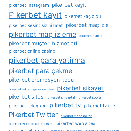
pikerbet kayit
pikerbet instagram
Pikerbet kayıt
pikerbet kaç oldu
pikerbet maç izle
pikerbet kesintisiz hizmet
pikerbet maç izleme
pikerbet maçları
pikerbet müşteri hizmetleri
pikerbet online casino
pikerbet para yatirma
pikerbet para çekme
pikerbet promosyon kodu
pikerbet sikayet
pikerbet reklam gereksinimleri
pikerbet sitesi
pikerbet sms i̇ptali
pikerbet sports
pikerbet tv
pikerbet telegram
pikerbet tv izle
Pikerbet Twitter
pikerbet video poker
pikerbet web sitesi
pikerbet video poker bahisleri
pikerbet whatsapp