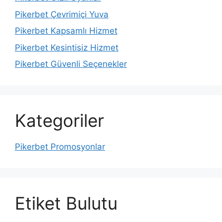
Pikerbet Çevrimiçi Yuva
Pikerbet Kapsamlı Hizmet
Pikerbet Kesintisiz Hizmet
Pikerbet Güvenli Seçenekler
Kategoriler
Pikerbet Promosyonlar
Etiket Bulutu