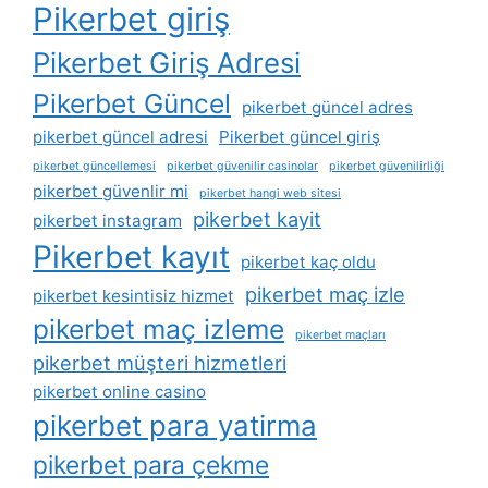
Pikerbet giriş
Pikerbet Giriş Adresi
Pikerbet Güncel
pikerbet güncel adres
pikerbet güncel adresi
Pikerbet güncel giriş
pikerbet güncellemesi
pikerbet güvenilir casinolar
pikerbet güvenilirliği
pikerbet güvenlir mi
pikerbet hangi web sitesi
pikerbet kayit
pikerbet instagram
Pikerbet kayıt
pikerbet kaç oldu
pikerbet maç izle
pikerbet kesintisiz hizmet
pikerbet maç izleme
pikerbet maçları
pikerbet müşteri hizmetleri
pikerbet online casino
pikerbet para yatirma
pikerbet para çekme