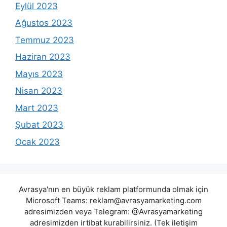
Eylül 2023
Ağustos 2023
Temmuz 2023
Haziran 2023
Mayıs 2023
Nisan 2023
Mart 2023
Şubat 2023
Ocak 2023
Avrasya'nın en büyük reklam platformunda olmak için
Microsoft Teams:
reklam@avrasyamarketing.com
adresimizden veya Telegram: @Avrasyamarketing
adresimizden irtibat kurabilirsiniz. (Tek iletişim