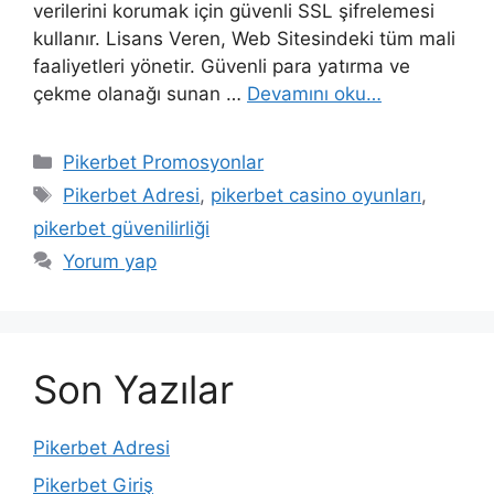
verilerini korumak için güvenli SSL şifrelemesi
kullanır. Lisans Veren, Web Sitesindeki tüm mali
faaliyetleri yönetir. Güvenli para yatırma ve
çekme olanağı sunan …
Devamını oku…
Kategoriler
Pikerbet Promosyonlar
Etiketler
Pikerbet Adresi
,
pikerbet casino oyunları
,
pikerbet güvenilirliği
Yorum yap
Son Yazılar
Pikerbet Adresi
Pikerbet Giriş