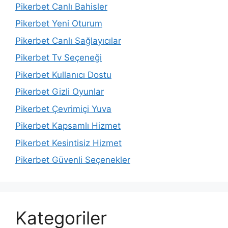
Pikerbet Canlı Bahisler
Pikerbet Yeni Oturum
Pikerbet Canlı Sağlayıcılar
Pikerbet Tv Seçeneği
Pikerbet Kullanıcı Dostu
Pikerbet Gizli Oyunlar
Pikerbet Çevrimiçi Yuva
Pikerbet Kapsamlı Hizmet
Pikerbet Kesintisiz Hizmet
Pikerbet Güvenli Seçenekler
Kategoriler