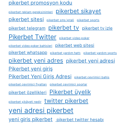
pikerbet promosyon kodu
pikerbet sikayet
pikerbet reklam gereksinimleri
pikerbet sitesi
pikerbet sms i̇ptali
pikerbet sports
pikerbet tv
pikerbet telegram
pikerbet tv izle
Pikerbet Twitter
pikerbet video poker
pikerbet web sitesi
pikerbet video poker bahisleri
pikerbet whatsapp
pikerbet yardım hattı
pikerbet yardım sports
pikerbet yeni adres
pikerbet yeni adresi
Pikerbet yeni giriş
Pikerbet Yeni Giriş Adresi
pikerbet çevrimiçi bahis
pikerbet çevrimiçi fiyatları
pikerbet çevrimiçi sporlar
Pikerbet üyelik
pikerbet özellikleri
twitter pikerbet
pikerbet şikâyeti nedir
yeni adresi pikerbet
yeni giris pikerbet
pikerbet twitter hesabı