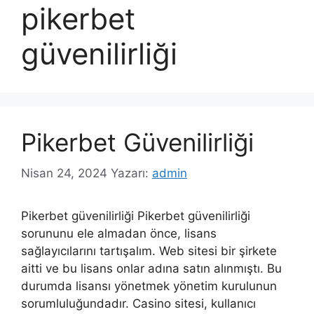
pikerbet
güvenilirliği
Pikerbet Güvenilirliği
Nisan 24, 2024
Yazarı:
admin
Pikerbet güvenilirliği Pikerbet güvenilirliği
sorununu ele almadan önce, lisans
sağlayıcılarını tartışalım. Web sitesi bir şirkete
aitti ve bu lisans onlar adına satın alınmıştı. Bu
durumda lisansı yönetmek yönetim kurulunun
sorumluluğundadır. Casino sitesi, kullanıcı