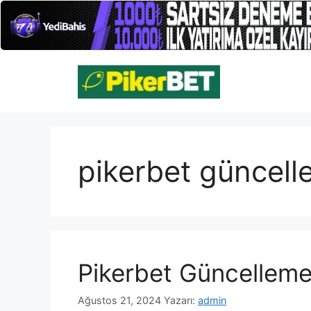
İçeriğe
atla
pikerbet güncell
Pikerbet Güncelleme
Ağustos 21, 2024
Yazarı:
admin