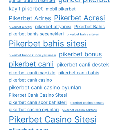
güncel adresi pikerbet
kayit pikerbet
mobil pikerbet
Pikerbet Adresi
Pikerbet Adres
pikerbet altyapısı
Pikerbet Bahis
pikerbet altyapı
pikerbet bahis seçenekleri
pikerbet bahis siteleri
Pikerbet bahis sitesi
pikerbet bonus
pikerbet banco kupon yarışması
pikerbet canli
pikerbet canli destek
pikerbet canli maç izle
pikerbet canlı bahis
pikerbet canlı casino
pikerbet canlı casino oyunları
Pikerbet Canlı Casino Sitesi
pikerbet canlı spor bahisleri
pikerbet casino bonusu
pikerbet casino oyunları
pikerbet casino sektörü
Pikerbet Casino Sitesi