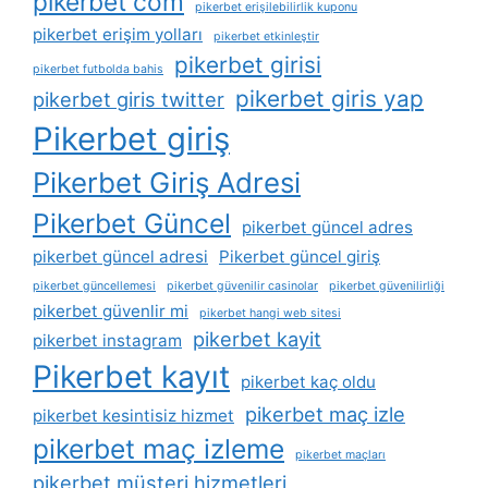
pikerbet com
pikerbet erişilebilirlik kuponu
pikerbet erişim yolları
pikerbet etkinleştir
pikerbet girisi
pikerbet futbolda bahis
pikerbet giris yap
pikerbet giris twitter
Pikerbet giriş
Pikerbet Giriş Adresi
Pikerbet Güncel
pikerbet güncel adres
pikerbet güncel adresi
Pikerbet güncel giriş
pikerbet güncellemesi
pikerbet güvenilir casinolar
pikerbet güvenilirliği
pikerbet güvenlir mi
pikerbet hangi web sitesi
pikerbet kayit
pikerbet instagram
Pikerbet kayıt
pikerbet kaç oldu
pikerbet maç izle
pikerbet kesintisiz hizmet
pikerbet maç izleme
pikerbet maçları
pikerbet müşteri hizmetleri