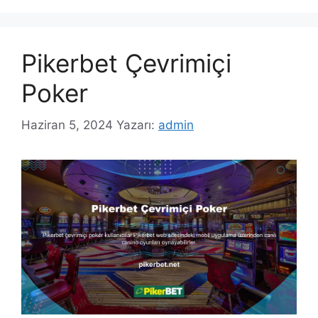
Pikerbet Çevrimiçi
Poker
Haziran 5, 2024
Yazarı:
admin