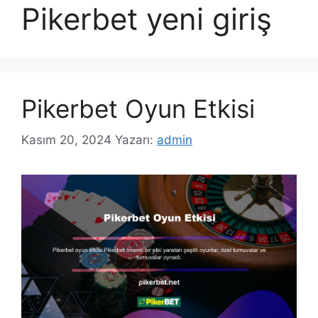
Pikerbet yeni giriş
Pikerbet Oyun Etkisi
Kasım 20, 2024
Yazarı:
admin