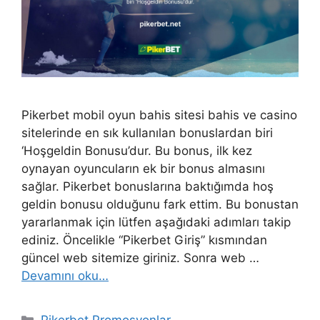
Pikerbet mobil oyun bahis sitesi bahis ve casino
sitelerinde en sık kullanılan bonuslardan biri
‘Hoşgeldin Bonusu’dur. Bu bonus, ilk kez
oynayan oyuncuların ek bir bonus almasını
sağlar. Pikerbet bonuslarına baktığımda hoş
geldin bonusu olduğunu fark ettim. Bu bonustan
yararlanmak için lütfen aşağıdaki adımları takip
ediniz. Öncelikle “Pikerbet Giriş” kısmından
güncel web sitemize giriniz. Sonra web …
Devamını oku…
Kategoriler