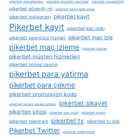
pikerbet güncellemesi
pikerbet güvenilir casinolar
pikerbet güvenilirliği
pikerbet güvenlir mi
pikerbet hangi web sitesi
pikerbet kayit
pikerbet instagram
Pikerbet kayıt
pikerbet kaç oldu
pikerbet maç izle
pikerbet kesintisiz hizmet
pikerbet maç izleme
pikerbet maçları
pikerbet müşteri hizmetleri
pikerbet online casino
pikerbet para yatirma
pikerbet para çekme
pikerbet promosyon kodu
pikerbet sikayet
pikerbet reklam gereksinimleri
pikerbet sitesi
pikerbet sms i̇ptali
pikerbet sports
pikerbet tv
pikerbet telegram
pikerbet tv izle
Pikerbet Twitter
pikerbet video poker