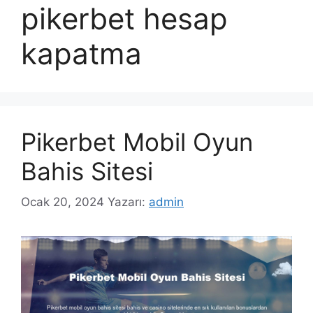
pikerbet hesap
kapatma
Pikerbet Mobil Oyun
Bahis Sitesi
Ocak 20, 2024
Yazarı:
admin