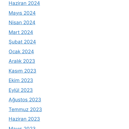
Haziran 2024
Mayıs 2024
Nisan 2024
Mart 2024
Şubat 2024
Ocak 2024
Aralık 2023
Kasım 2023
Ekim 2023
Eylül 2023
Ağustos 2023
Temmuz 2023
Haziran 2023
Mayıs 2023