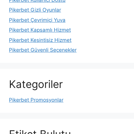
Pikerbet Gizli Oyunlar
Pikerbet Çevrimiçi Yuva
Pikerbet Kapsamlı Hizmet
Pikerbet Kesintisiz Hizmet
Pikerbet Güvenli Seçenekler
Kategoriler
Pikerbet Promosyonlar