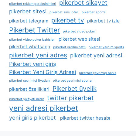
pikerbet sikayet
pikerbet reklam gereksinimleri
pikerbet sitesi
pikerbet sms i̇ptali
pikerbet sports
pikerbet tv
pikerbet telegram
pikerbet tv izle
Pikerbet Twitter
pikerbet video poker
pikerbet web sitesi
pikerbet video poker bahisleri
pikerbet whatsapp
pikerbet yardım hattı
pikerbet yardım sports
pikerbet yeni adres
pikerbet yeni adresi
Pikerbet yeni giriş
Pikerbet Yeni Giriş Adresi
pikerbet çevrimiçi bahis
pikerbet çevrimiçi fiyatları
pikerbet çevrimiçi sporlar
Pikerbet üyelik
pikerbet özellikleri
twitter pikerbet
pikerbet şikâyeti nedir
yeni adresi pikerbet
yeni giris pikerbet
pikerbet twitter hesabı