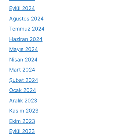
Eylül 2024
Ağustos 2024
Temmuz 2024
Haziran 2024
Mayıs 2024
Nisan 2024
Mart 2024
Şubat 2024
Ocak 2024
Aralık 2023
Kasım 2023
Ekim 2023
Eylül 2023