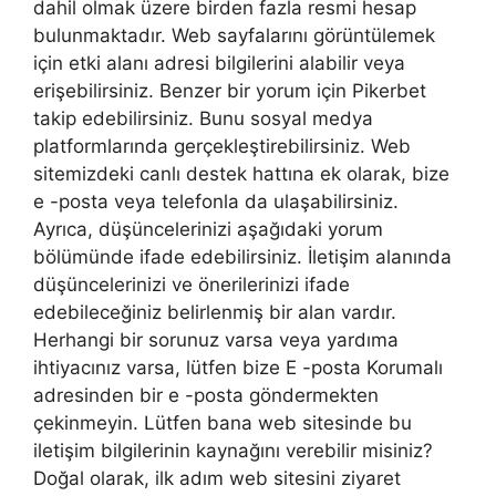
dahil olmak üzere birden fazla resmi hesap
bulunmaktadır. Web sayfalarını görüntülemek
için etki alanı adresi bilgilerini alabilir veya
erişebilirsiniz. Benzer bir yorum için Pikerbet
takip edebilirsiniz. Bunu sosyal medya
platformlarında gerçekleştirebilirsiniz. Web
sitemizdeki canlı destek hattına ek olarak, bize
e -posta veya telefonla da ulaşabilirsiniz.
Ayrıca, düşüncelerinizi aşağıdaki yorum
bölümünde ifade edebilirsiniz. İletişim alanında
düşüncelerinizi ve önerilerinizi ifade
edebileceğiniz belirlenmiş bir alan vardır.
Herhangi bir sorunuz varsa veya yardıma
ihtiyacınız varsa, lütfen bize E -posta Korumalı
adresinden bir e -posta göndermekten
çekinmeyin. Lütfen bana web sitesinde bu
iletişim bilgilerinin kaynağını verebilir misiniz?
Doğal olarak, ilk adım web sitesini ziyaret