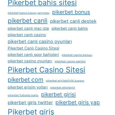
Pikerbet bahis sitesi
pikerbet bonus
pikerbet banco kupon yarışması
pikerbet canli
pikerbet canli destek
pikerbet canli maç izle
pikerbet canlı bahis
pikerbet canlı casino
pikerbet canlı casino oyunları
Pikerbet Canlı Casino Sitesi
pikerbet canlı spor bahisleri
pikerbet casino bonusu
pikerbet casino oyunları
pikerbet casino sektörü
Pikerbet Casino Sitesi
pikerbet com
pikerbet erişilebilirlik kuponu
pikerbet erişim yolları
pikerbet etkinleştir
pikerbet girisi
pikerbet futbolda bahis
pikerbet giris yap
pikerbet giris twitter
Pikerbet giriş