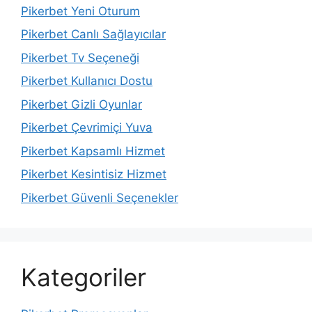
Pikerbet Yeni Oturum
Pikerbet Canlı Sağlayıcılar
Pikerbet Tv Seçeneği
Pikerbet Kullanıcı Dostu
Pikerbet Gizli Oyunlar
Pikerbet Çevrimiçi Yuva
Pikerbet Kapsamlı Hizmet
Pikerbet Kesintisiz Hizmet
Pikerbet Güvenli Seçenekler
Kategoriler