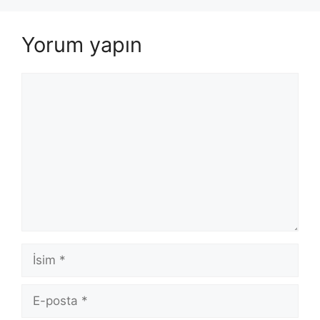
Yorum yapın
Yorum
İsim
E-
posta