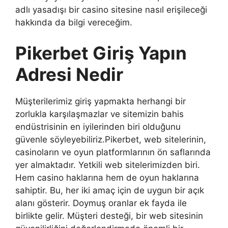
adlı yasadışı bir casino sitesine nasıl erişileceği
hakkında da bilgi vereceğim.
Pikerbet Giriş Yapın
Adresi Nedir
Müşterilerimiz giriş yapmakta herhangi bir
zorlukla karşılaşmazlar ve sitemizin bahis
endüstrisinin en iyilerinden biri olduğunu
güvenle söyleyebiliriz.Pikerbet, web sitelerinin,
casinoların ve oyun platformlarının ön saflarında
yer almaktadır. Yetkili web sitelerimizden biri.
Hem casino haklarına hem de oyun haklarına
sahiptir. Bu, her iki amaç için de uygun bir açık
alanı gösterir. Doymuş oranlar ek fayda ile
birlikte gelir. Müşteri desteği, bir web sitesinin