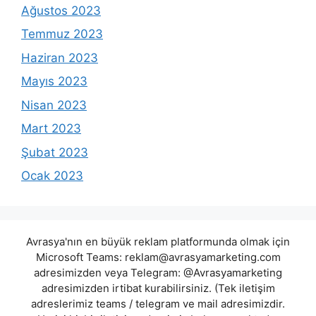
Ağustos 2023
Temmuz 2023
Haziran 2023
Mayıs 2023
Nisan 2023
Mart 2023
Şubat 2023
Ocak 2023
Avrasya'nın en büyük reklam platformunda olmak için
Microsoft Teams:
reklam@avrasyamarketing.com
adresimizden veya Telegram: @Avrasyamarketing
adresimizden irtibat kurabilirsiniz. (Tek iletişim
adreslerimiz teams / telegram ve mail adresimizdir.