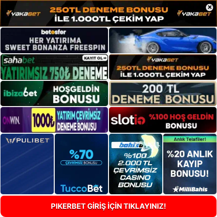
×
PIKERBET GİRİŞ İÇİN TIKLAYINIZ!