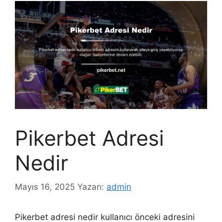
Pikerbet Adresi
Nedir
Mayıs 16, 2025
Yazarı:
admin
Pikerbet adresi nedir kullanıcı önceki adresini