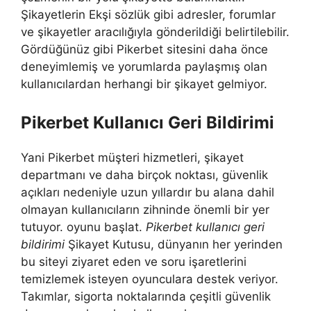
Şikayetlerin Ekşi sözlük gibi adresler, forumlar
ve şikayetler aracılığıyla gönderildiği belirtilebilir.
Gördüğünüz gibi Pikerbet sitesini daha önce
deneyimlemiş ve yorumlarda paylaşmış olan
kullanıcılardan herhangi bir şikayet gelmiyor.
Pikerbet Kullanıcı Geri Bildirimi
Yani Pikerbet müşteri hizmetleri, şikayet
departmanı ve daha birçok noktası, güvenlik
açıkları nedeniyle uzun yıllardır bu alana dahil
olmayan kullanıcıların zihninde önemli bir yer
tutuyor. oyunu başlat.
Pikerbet kullanıcı geri
bildirimi
Şikayet Kutusu, dünyanın her yerinden
bu siteyi ziyaret eden ve soru işaretlerini
temizlemek isteyen oyunculara destek veriyor.
Takımlar, sigorta noktalarında çeşitli güvenlik