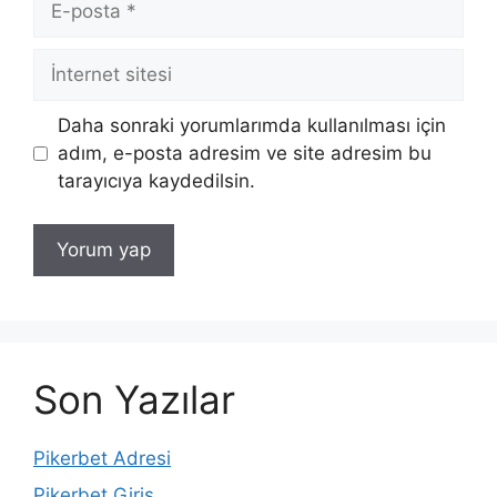
posta
İnternet
sitesi
Daha sonraki yorumlarımda kullanılması için
adım, e-posta adresim ve site adresim bu
tarayıcıya kaydedilsin.
Son Yazılar
Pikerbet Adresi
Pikerbet Giriş