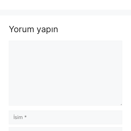
Yorum yapın
Yorum
İsim
E-