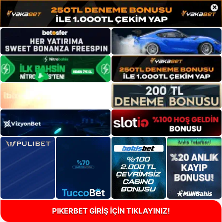
×
PIKERBET GİRİŞ İÇİN TIKLAYINIZ!