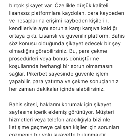
birçok şikayet var. Özellikle düşük kaliteli,
lisanssız platformlara kaydolan, para kaybeden
ve hesaplarına erişimi kaybeden kişilerin,
kendileriyle aynı sorunla karşı karşıya kaldığı
ortaya çıktı. Lisanslı ve güvenilir platform. Bahis
söz konusu olduğunda şikayet edecek bir şey
olmadığını görebilirsiniz. Bu, para çekme
prosedürleri veya bonus dönüştürme
koşullarında herhangi bir sorun olmamasını
sağlar. Pikerbet sayesinde güvenle işlem
yapabilir, para yatırma ve çekme sonuçlarınızı
her zaman dakikalar içinde alabilirsiniz.
Bahis sitesi, haklarını korumak için şikayet
sayfasına içerik eklemiş görünüyor. Müşteri
hizmetleri veya telefon aracılığıyla bizimle
iletişime geçmeye çalışan kişiler için sorunları
çözmenin bir yolu şikayette bulunmaktır.