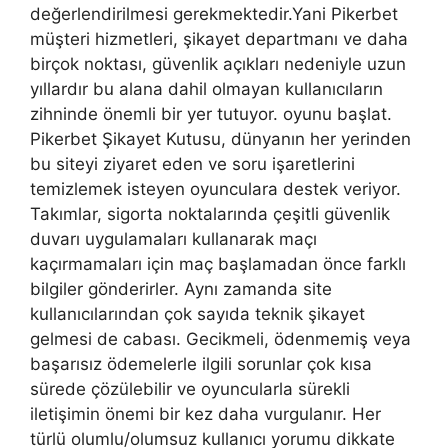
değerlendirilmesi gerekmektedir.Yani Pikerbet
müşteri hizmetleri, şikayet departmanı ve daha
birçok noktası, güvenlik açıkları nedeniyle uzun
yıllardır bu alana dahil olmayan kullanıcıların
zihninde önemli bir yer tutuyor. oyunu başlat.
Pikerbet Şikayet Kutusu, dünyanın her yerinden
bu siteyi ziyaret eden ve soru işaretlerini
temizlemek isteyen oyunculara destek veriyor.
Takımlar, sigorta noktalarında çeşitli güvenlik
duvarı uygulamaları kullanarak maçı
kaçırmamaları için maç başlamadan önce farklı
bilgiler gönderirler. Aynı zamanda site
kullanıcılarından çok sayıda teknik şikayet
gelmesi de cabası. Gecikmeli, ödenmemiş veya
başarısız ödemelerle ilgili sorunlar çok kısa
sürede çözülebilir ve oyuncularla sürekli
iletişimin önemi bir kez daha vurgulanır. Her
türlü olumlu/olumsuz kullanıcı yorumu dikkate