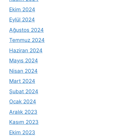
Ekim 2024
Eylül 2024
Ağustos 2024
Temmuz 2024
Haziran 2024
Mayıs 2024
Nisan 2024
Mart 2024
Şubat 2024
Ocak 2024
Aralık 2023
Kasım 2023
Ekim 2023