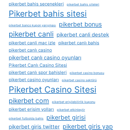
pikerbet bahis seçenekleri
pikerbet bahis siteleri
Pikerbet bahis sitesi
pikerbet bonus
pikerbet banco kupon yarışması
pikerbet canli
pikerbet canli destek
pikerbet canli maç izle
pikerbet canlı bahis
pikerbet canlı casino
pikerbet canlı casino oyunları
Pikerbet Canlı Casino Sitesi
pikerbet canlı spor bahisleri
pikerbet casino bonusu
pikerbet casino oyunları
pikerbet casino sektörü
Pikerbet Casino Sitesi
pikerbet com
pikerbet erişilebilirlik kuponu
pikerbet erişim yolları
pikerbet etkinleştir
pikerbet girisi
pikerbet futbolda bahis
pikerbet giris yap
pikerbet giris twitter