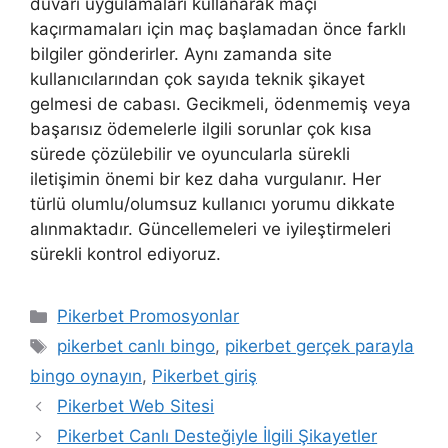
duvarı uygulamaları kullanarak maçı
kaçırmamaları için maç başlamadan önce farklı
bilgiler gönderirler. Aynı zamanda site
kullanıcılarından çok sayıda teknik şikayet
gelmesi de cabası. Gecikmeli, ödenmemiş veya
başarısız ödemelerle ilgili sorunlar çok kısa
sürede çözülebilir ve oyuncularla sürekli
iletişimin önemi bir kez daha vurgulanır. Her
türlü olumlu/olumsuz kullanıcı yorumu dikkate
alınmaktadır. Güncellemeleri ve iyileştirmeleri
sürekli kontrol ediyoruz.
Kategoriler
Pikerbet Promosyonlar
Etiketler
pikerbet canlı bingo
,
pikerbet gerçek parayla
bingo oynayın
,
Pikerbet giriş
Pikerbet Web Sitesi
Pikerbet Canlı Desteğiyle İlgili Şikayetler