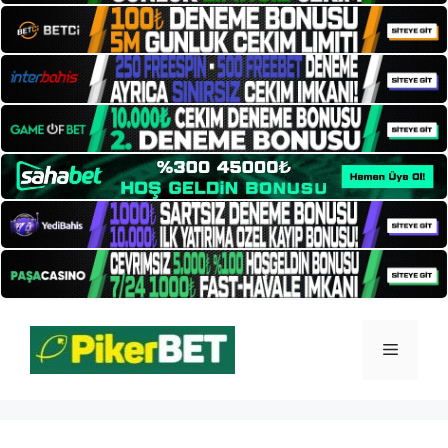
İçeriğe
atla
Menü