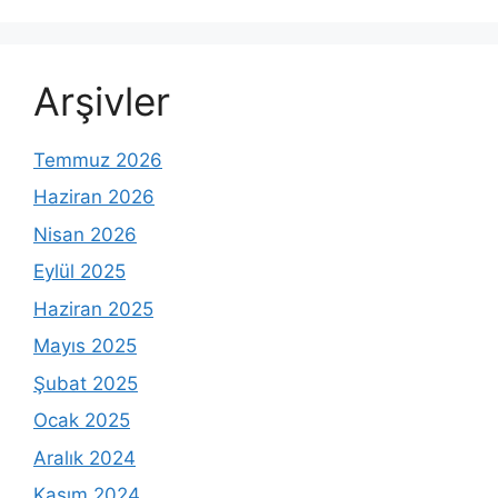
Arşivler
Temmuz 2026
Haziran 2026
Nisan 2026
Eylül 2025
Haziran 2025
Mayıs 2025
Şubat 2025
Ocak 2025
Aralık 2024
Kasım 2024