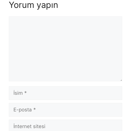
Yorum yapın
Yorum
İsim
E-
posta
İnternet
sitesi