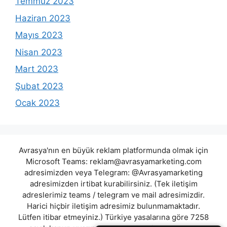
Temmuz 2023
Haziran 2023
Mayıs 2023
Nisan 2023
Mart 2023
Şubat 2023
Ocak 2023
Avrasya'nın en büyük reklam platformunda olmak için
Microsoft Teams:
reklam@avrasyamarketing.com
adresimizden veya Telegram: @Avrasyamarketing
adresimizden irtibat kurabilirsiniz. (Tek iletişim
adreslerimiz teams / telegram ve mail adresimizdir.
Harici hiçbir iletişim adresimiz bulunmamaktadır.
Lütfen itibar etmeyiniz.) Türkiye yasalarına göre 7258