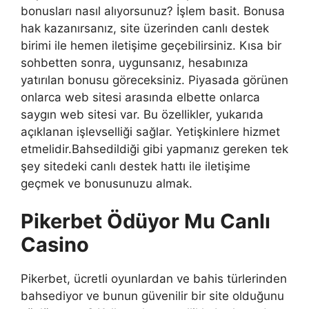
bonusları nasıl alıyorsunuz? İşlem basit. Bonusa
hak kazanırsanız, site üzerinden canlı destek
birimi ile hemen iletişime geçebilirsiniz. Kısa bir
sohbetten sonra, uygunsanız, hesabınıza
yatırılan bonusu göreceksiniz. Piyasada görünen
onlarca web sitesi arasında elbette onlarca
saygın web sitesi var. Bu özellikler, yukarıda
açıklanan işlevselliği sağlar. Yetişkinlere hizmet
etmelidir.Bahsedildiği gibi yapmanız gereken tek
şey sitedeki canlı destek hattı ile iletişime
geçmek ve bonusunuzu almak.
Pikerbet Ödüyor Mu Canlı
Casino
Pikerbet, ücretli oyunlardan ve bahis türlerinden
bahsediyor ve bunun güvenilir bir site olduğunu