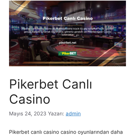
Pikerbet Canlı
Casino
Mayıs 24, 2023
Yazarı:
admin
Pikerbet canlı casino casino oyunlarından daha