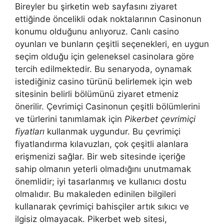
Bireyler bu şirketin web sayfasını ziyaret
ettiğinde öncelikli odak noktalarının Casinonun
konumu olduğunu anlıyoruz. Canlı casino
oyunları ve bunların çeşitli seçenekleri, en uygun
seçim olduğu için geleneksel casinolara göre
tercih edilmektedir. Bu senaryoda, oynamak
istediğiniz casino türünü belirlemek için web
sitesinin belirli bölümünü ziyaret etmeniz
önerilir. Çevrimiçi Casinonun çeşitli bölümlerini
ve türlerini tanımlamak için
Pikerbet çevrimiçi
fiyatları
kullanmak uygundur. Bu çevrimiçi
fiyatlandırma kılavuzları, çok çeşitli alanlara
erişmenizi sağlar. Bir web sitesinde içeriğe
sahip olmanın yeterli olmadığını unutmamak
önemlidir; iyi tasarlanmış ve kullanıcı dostu
olmalıdır. Bu makaleden edinilen bilgileri
kullanarak çevrimiçi bahisçiler artık sıkıcı ve
ilgisiz olmayacak. Pikerbet web sitesi,