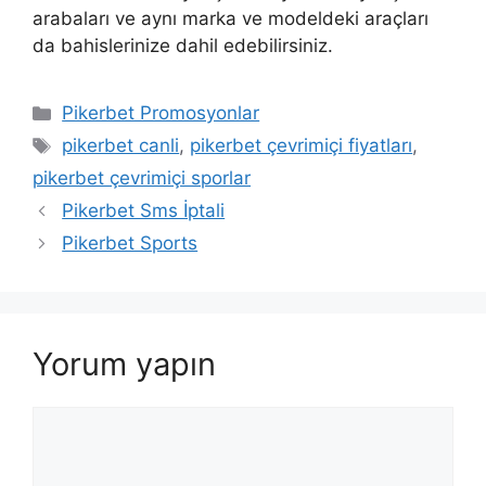
arabaları ve aynı marka ve modeldeki araçları
da bahislerinize dahil edebilirsiniz.
Kategoriler
Pikerbet Promosyonlar
Etiketler
pikerbet canli
,
pikerbet çevrimiçi fiyatları
,
pikerbet çevrimiçi sporlar
Pikerbet Sms İptali
Pikerbet Sports
Yorum yapın
Yorum