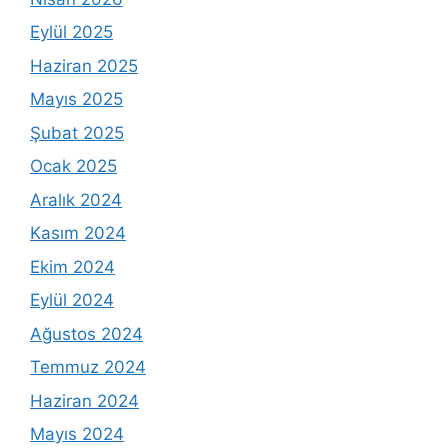
Eylül 2025
Haziran 2025
Mayıs 2025
Şubat 2025
Ocak 2025
Aralık 2024
Kasım 2024
Ekim 2024
Eylül 2024
Ağustos 2024
Temmuz 2024
Haziran 2024
Mayıs 2024