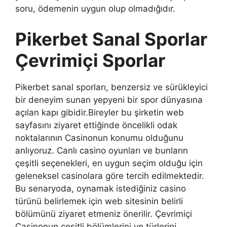
soru, ödemenin uygun olup olmadığıdır.
Pikerbet Sanal Sporlar
Çevrimiçi Sporlar
Pikerbet sanal sporları, benzersiz ve sürükleyici
bir deneyim sunan yepyeni bir spor dünyasına
açılan kapı gibidir.Bireyler bu şirketin web
sayfasını ziyaret ettiğinde öncelikli odak
noktalarının Casinonun konumu olduğunu
anlıyoruz. Canlı casino oyunları ve bunların
çeşitli seçenekleri, en uygun seçim olduğu için
geleneksel casinolara göre tercih edilmektedir.
Bu senaryoda, oynamak istediğiniz casino
türünü belirlemek için web sitesinin belirli
bölümünü ziyaret etmeniz önerilir. Çevrimiçi
Casinonun çeşitli bölümlerini ve türlerini