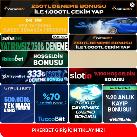
×
PIKERBET GİRİŞ İÇİN TIKLAYINIZ!