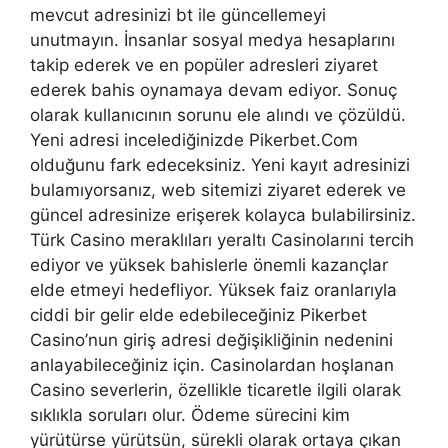
mevcut adresinizi bt ile güncellemeyi
unutmayın. İnsanlar sosyal medya hesaplarını
takip ederek ve en popüler adresleri ziyaret
ederek bahis oynamaya devam ediyor. Sonuç
olarak kullanıcının sorunu ele alındı ​​ve çözüldü.
Yeni adresi incelediğinizde Pikerbet.Com
olduğunu fark edeceksiniz. Yeni kayıt adresinizi
bulamıyorsanız, web sitemizi ziyaret ederek ve
güncel adresinize erişerek kolayca bulabilirsiniz.
Türk Casino meraklıları yeraltı Casinolarıni tercih
ediyor ve yüksek bahislerle önemli kazançlar
elde etmeyi hedefliyor. Yüksek faiz oranlarıyla
ciddi bir gelir elde edebileceğiniz Pikerbet
Casino’nun giriş adresi değişikliğinin nedenini
anlayabileceğiniz için. Casinolardan hoşlanan
Casino severlerin, özellikle ticaretle ilgili olarak
sıklıkla soruları olur. Ödeme sürecini kim
yürütürse yürütsün, sürekli olarak ortaya çıkan