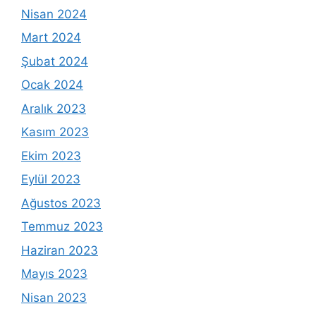
Nisan 2024
Mart 2024
Şubat 2024
Ocak 2024
Aralık 2023
Kasım 2023
Ekim 2023
Eylül 2023
Ağustos 2023
Temmuz 2023
Haziran 2023
Mayıs 2023
Nisan 2023