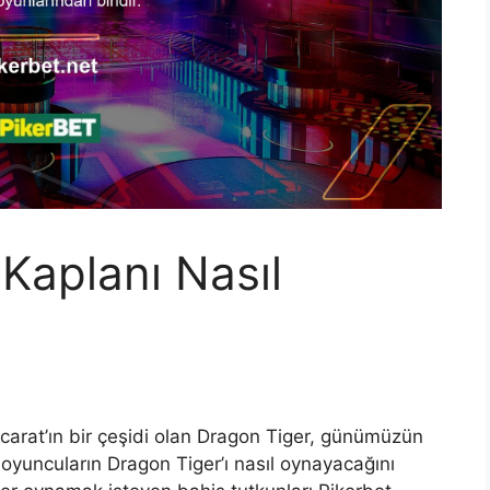
 Kaplanı Nasıl
ccarat’ın bir çeşidi olan Dragon Tiger, günümüzün
 oyuncuların Dragon Tiger’ı nasıl oynayacağını