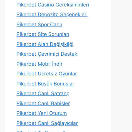
Pikerbet Casino Gereksinimleri
Pikerbet Depozito Seçenekleri
Pikerbet Spor Canlı
Pikerbet Site Sorunları
Pikerbet Alan Değişikliği
Pikerbet Çevrimiçi Destek
Pikerbet Mobil İndir
Pikerbet Ücretsiz Oyunlar
Pikerbet Büyük Bonuslar
Pikerbet Canlı Satranç
Pikerbet Canlı Bahisler
Pikerbet Yeni Oturum
Pikerbet Canlı Sağlayıcılar