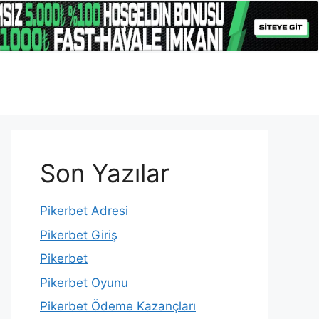
Son Yazılar
Pikerbet Adresi
Pikerbet Giriş
Pikerbet
Pikerbet Oyunu
Pikerbet Ödeme Kazançları