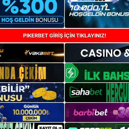
PIKERBET GİRİŞ İÇİN TIKLAYINIZ!