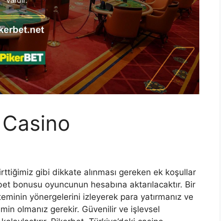
 Casino
ttiğimiz gibi dikkate alınması gereken ek koşullar
bet bonusu oyuncunun hesabına aktarılacaktır. Bir
minin yönergelerini izleyerek para yatırmanız ve
in olmanız gerekir. Güvenilir ve işlevsel