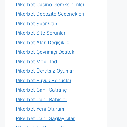
Pikerbet Casino Gereksinimleri
Pikerbet Depozito Seçenekleri
Pikerbet Spor Canlı
Pikerbet Site Sorunları
Pikerbet Alan Değişikliği
Pikerbet Çevrimiçi Destek
Pikerbet Mobil İndir
Pikerbet Ücretsiz Oyunlar
Pikerbet Büyük Bonuslar
Pikerbet Canlı Satranç
Pikerbet Canlı Bahisler
Pikerbet Yeni Oturum
Pikerbet Canlı Sağlayıcılar