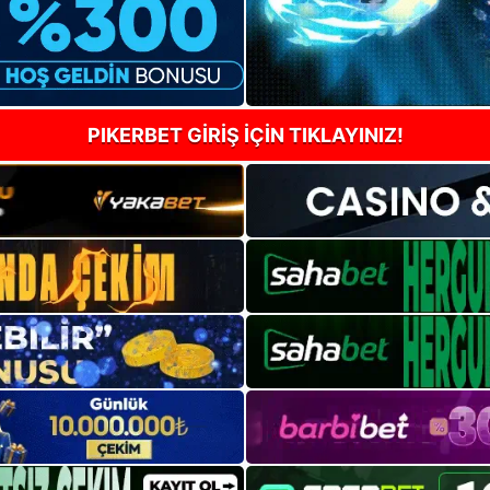
PIKERBET GİRİŞ İÇİN TIKLAYINIZ!