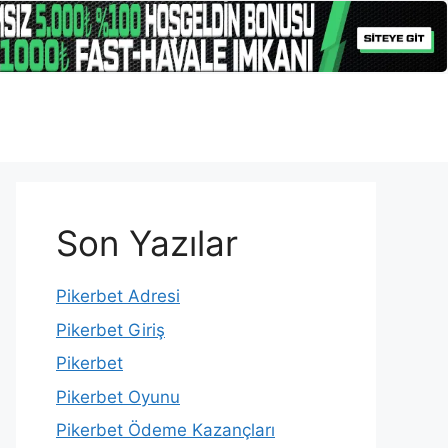
Son Yazılar
Pikerbet Adresi
Pikerbet Giriş
Pikerbet
Pikerbet Oyunu
Pikerbet Ödeme Kazançları