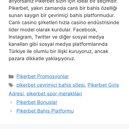
arıyorsanız Pikerbet sizin için ideal bir seçimdir.
Pikerbet, yakın zamanda canlı bir bahis özelliği
sunan saygın bir çevrimiçi bahis platformudur.
Canlı casino şirketleri hızla casino endüstrisinde
lider model olarak kurdular. Facebook,
Instagram, Twitter ve diğer sosyal medya
kanalları gibi sosyal medya platformlarında
Türkiye ile olumlu bir ilişki kuruyoruz, ancak
pazara dikkatle yaklaşıyoruz.
Kategoriler
Pikerbet Promosyonlar
Etiketler
pikerbet çevrimiçi bahis sitesi
,
Pikerbet Giriş
Adresi
,
pikerbet spor meraklıları
Pikerbet Bonuslar
Pikerbet Bahis Platformu