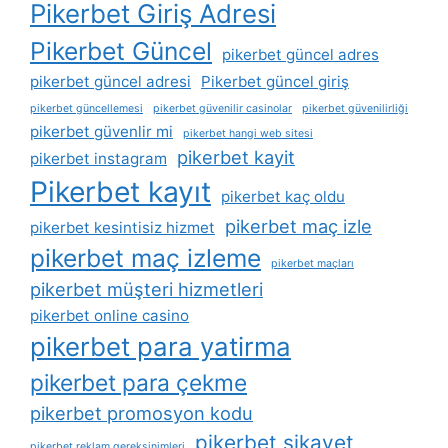
Pikerbet Giriş Adresi
Pikerbet Güncel
pikerbet güncel adres
pikerbet güncel adresi
Pikerbet güncel giriş
pikerbet güncellemesi
pikerbet güvenilir casinolar
pikerbet güvenilirliği
pikerbet güvenlir mi
pikerbet hangi web sitesi
pikerbet kayit
pikerbet instagram
Pikerbet kayıt
pikerbet kaç oldu
pikerbet maç izle
pikerbet kesintisiz hizmet
pikerbet maç izleme
pikerbet maçları
pikerbet müşteri hizmetleri
pikerbet online casino
pikerbet para yatirma
pikerbet para çekme
pikerbet promosyon kodu
pikerbet sikayet
pikerbet reklam gereksinimleri