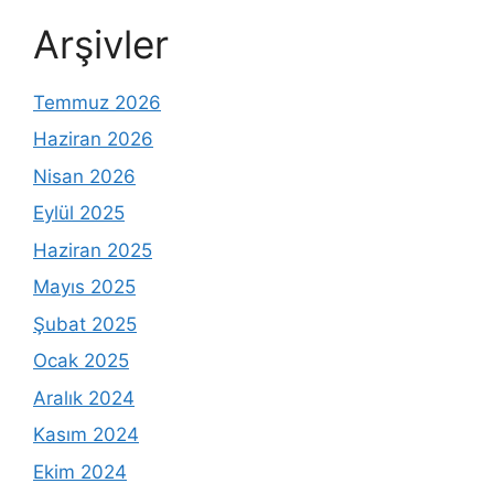
Arşivler
Temmuz 2026
Haziran 2026
Nisan 2026
Eylül 2025
Haziran 2025
Mayıs 2025
Şubat 2025
Ocak 2025
Aralık 2024
Kasım 2024
Ekim 2024