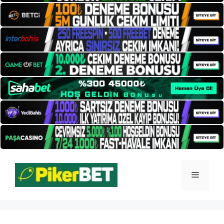
İçeriğe
atla
Menü