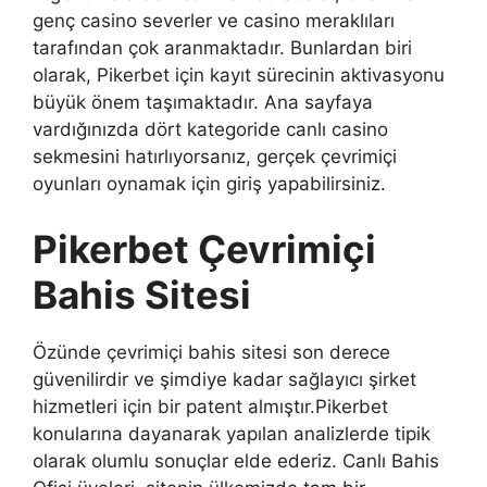
genç casino severler ve casino meraklıları
tarafından çok aranmaktadır. Bunlardan biri
olarak, Pikerbet için kayıt sürecinin aktivasyonu
büyük önem taşımaktadır. Ana sayfaya
vardığınızda dört kategoride canlı casino
sekmesini hatırlıyorsanız, gerçek çevrimiçi
oyunları oynamak için giriş yapabilirsiniz.
Pikerbet Çevrimiçi
Bahis Sitesi
Özünde çevrimiçi bahis sitesi son derece
güvenilirdir ve şimdiye kadar sağlayıcı şirket
hizmetleri için bir patent almıştır.Pikerbet
konularına dayanarak yapılan analizlerde tipik
olarak olumlu sonuçlar elde ederiz. Canlı Bahis