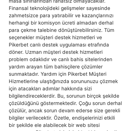
masa sınırlarından rahatsız olmayacaklar.
Finansal teknolojideki gelişmeler sayesinde
zahmetsizce para yatırabilir ve kazançlarınızı
herhangi bir komisyon ücreti almadan derhal
para çekme talebine dönüştürebilirsiniz. Tüm
seçenekler müşteri destek hizmetleri ve
Pikerbet canlı destek uygulaması etrafında
döner. Uzman müşteri destek hizmetleri
problem odaklıdır ve canlı bahis sitelerinden
yardım arayan tüm bahisçilere çözümler
sunmaktadır. Yardım için Pikerbet Müşteri
Hizmetlerine ulaştığınızda sorununuzu çözmek
için atacakları adımlar hakkında sizi
bilgilendireceklerdir. Bu, sorunun birçok şekilde
çözüldüğünü göstermektedir. Çoğu sorun derhal
çözülür, ancak sorun devam ederse size gerekli
bilgiler verilecektir. Özetle, endişelerinizi etkili
bir şekilde ele alabilecek bir web sitesi