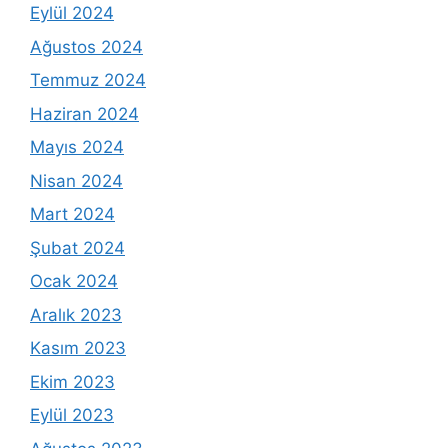
Eylül 2024
Ağustos 2024
Temmuz 2024
Haziran 2024
Mayıs 2024
Nisan 2024
Mart 2024
Şubat 2024
Ocak 2024
Aralık 2023
Kasım 2023
Ekim 2023
Eylül 2023