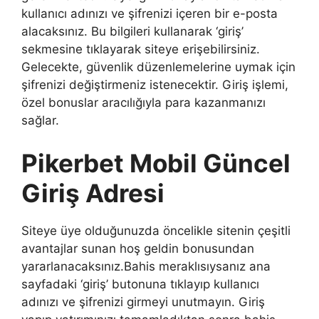
kullanıcı adınızı ve şifrenizi içeren bir e-posta
alacaksınız. Bu bilgileri kullanarak ‘giriş’
sekmesine tıklayarak siteye erişebilirsiniz.
Gelecekte, güvenlik düzenlemelerine uymak için
şifrenizi değiştirmeniz istenecektir. Giriş işlemi,
özel bonuslar aracılığıyla para kazanmanızı
sağlar.
Pikerbet Mobil Güncel
Giriş Adresi
Siteye üye olduğunuzda öncelikle sitenin çeşitli
avantajlar sunan hoş geldin bonusundan
yararlanacaksınız.Bahis meraklısıysanız ana
sayfadaki ‘giriş’ butonuna tıklayıp kullanıcı
adınızı ve şifrenizi girmeyi unutmayın. Giriş