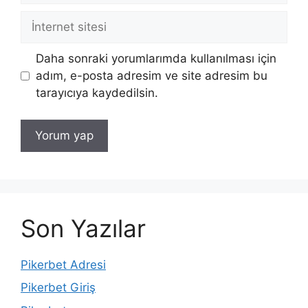
İnternet
sitesi
Daha sonraki yorumlarımda kullanılması için
adım, e-posta adresim ve site adresim bu
tarayıcıya kaydedilsin.
Son Yazılar
Pikerbet Adresi
Pikerbet Giriş