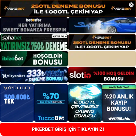
×
PIKERBET GİRİŞ İÇİN TIKLAYINIZ!