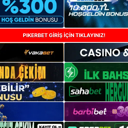
PIKERBET GİRİŞ İÇİN TIKLAYINIZ!