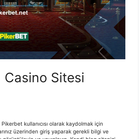
 Casino Sitesi
i Pikerbet kullanıcısı olarak kaydolmak için
nız üzerinden giriş yaparak gerekli bilgi ve