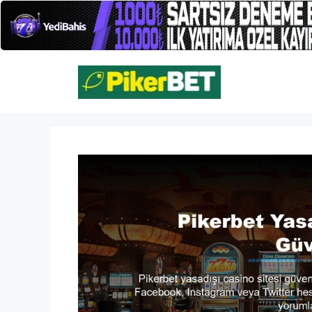
İçeriğe
atla