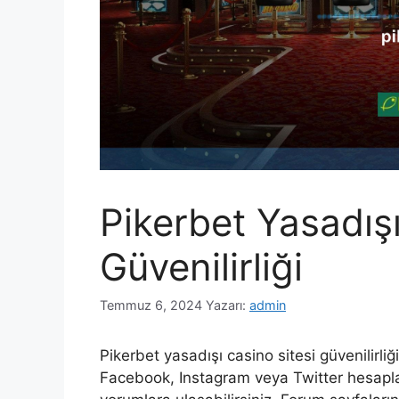
Pikerbet Yasadışı
Güvenilirliği
Temmuz 6, 2024
Yazarı:
admin
Pikerbet yasadışı casino sitesi güvenilirliğ
Facebook, Instagram veya Twitter hesapları