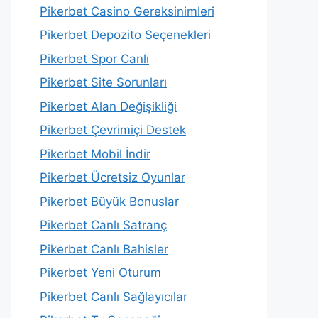
Pikerbet Casino Gereksinimleri
Pikerbet Depozito Seçenekleri
Pikerbet Spor Canlı
Pikerbet Site Sorunları
Pikerbet Alan Değişikliği
Pikerbet Çevrimiçi Destek
Pikerbet Mobil İndir
Pikerbet Ücretsiz Oyunlar
Pikerbet Büyük Bonuslar
Pikerbet Canlı Satranç
Pikerbet Canlı Bahisler
Pikerbet Yeni Oturum
Pikerbet Canlı Sağlayıcılar