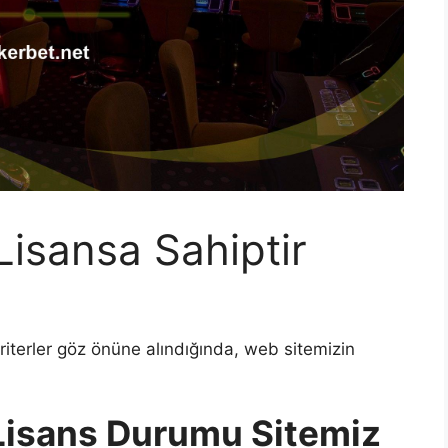
Lisansa Sahiptir
riterler göz önüne alındığında, web sitemizin
 Lisans Durumu Sitemiz