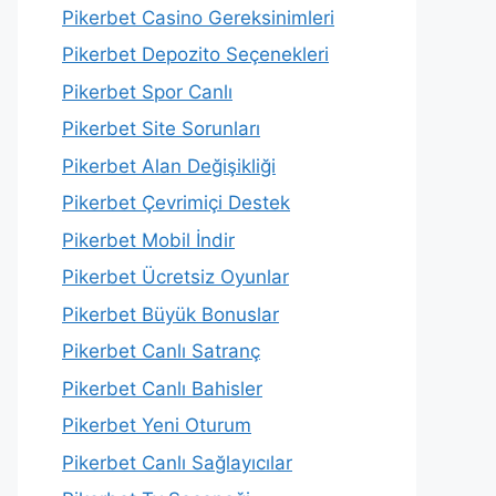
Pikerbet Casino Gereksinimleri
Pikerbet Depozito Seçenekleri
Pikerbet Spor Canlı
Pikerbet Site Sorunları
Pikerbet Alan Değişikliği
Pikerbet Çevrimiçi Destek
Pikerbet Mobil İndir
Pikerbet Ücretsiz Oyunlar
Pikerbet Büyük Bonuslar
Pikerbet Canlı Satranç
Pikerbet Canlı Bahisler
Pikerbet Yeni Oturum
Pikerbet Canlı Sağlayıcılar