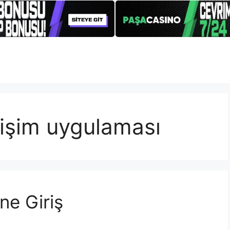
rişim uygulaması
ne Giriş