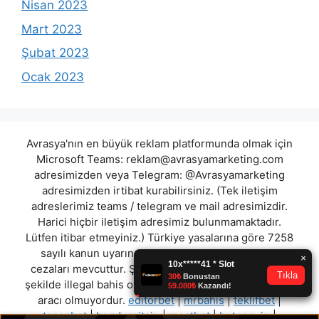
Nisan 2023
Mart 2023
Şubat 2023
Ocak 2023
Avrasya'nın en büyük reklam platformunda olmak için
Microsoft Teams:
reklam@avrasyamarketing.com
adresimizden veya Telegram: @Avrasyamarketing
adresimizden irtibat kurabilirsiniz. (Tek iletişim
adreslerimiz teams / telegram ve mail adresimizdir.
Harici hiçbir iletişim adresimiz bulunmamaktadır.
Lütfen itibar etmeyiniz.) Türkiye yasalarına göre 7258
sayılı kanun uyarınca yasa dışı bahis oynamanın
cezaları mevcuttur. Şu an bulunduğunuz site hiç bir
şekilde illegal bahis oyunları oynatmıyor ve oynamaya
aracı olmuyordur.
editorbet
|
mrbahis
|
teklifbet
|
tescobet
|
bozdurgitsin
|
mostbet
|
betonevip
|