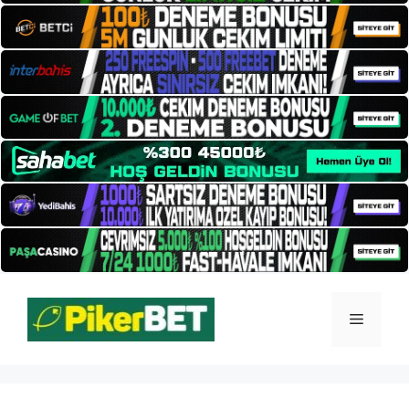
İçeriğe
atla
Menü