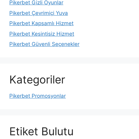
Pikerbet Gizli Oyunlar
Pikerbet Çevrimiçi Yuva
Pikerbet Kapsamlı Hizmet
Pikerbet Kesintisiz Hizmet
Pikerbet Güvenli Seçenekler
Kategoriler
Pikerbet Promosyonlar
Etiket Bulutu