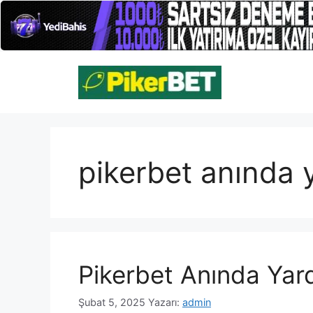
İçeriğe
atla
pikerbet anında 
Pikerbet Anında Yar
Şubat 5, 2025
Yazarı:
admin