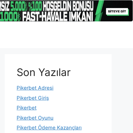
Son Yazılar
Pikerbet Adresi
Pikerbet Giriş
Pikerbet
Pikerbet Oyunu
Pikerbet Ödeme Kazançları