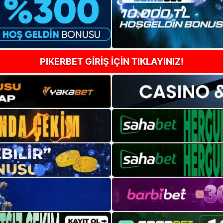
PIKERBET GİRİŞ İÇİN TIKLAYINIZ!