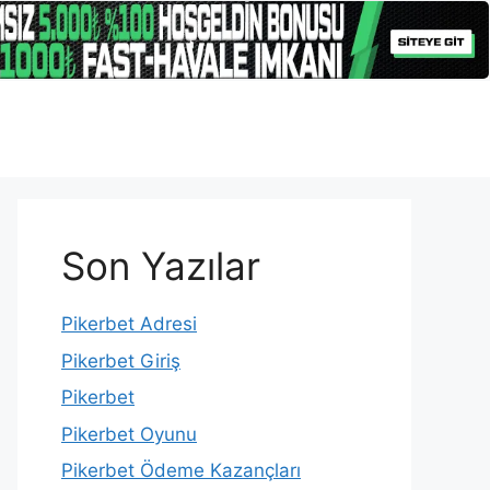
Son Yazılar
Pikerbet Adresi
Pikerbet Giriş
Pikerbet
Pikerbet Oyunu
Pikerbet Ödeme Kazançları