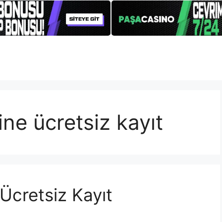
ine ücretsiz kayıt
 Ücretsiz Kayıt