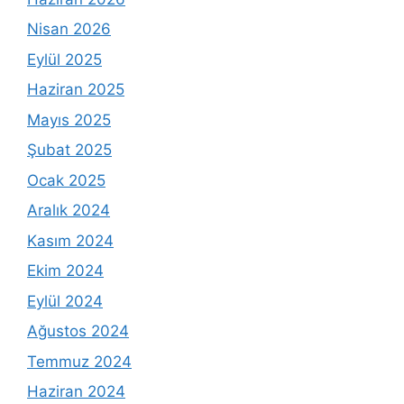
Nisan 2026
Eylül 2025
Haziran 2025
Mayıs 2025
Şubat 2025
Ocak 2025
Aralık 2024
Kasım 2024
Ekim 2024
Eylül 2024
Ağustos 2024
Temmuz 2024
Haziran 2024