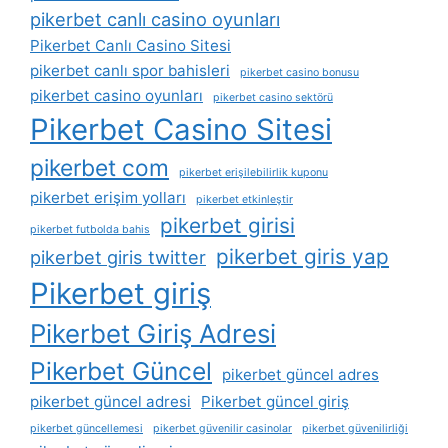
pikerbet canlı casino oyunları
Pikerbet Canlı Casino Sitesi
pikerbet canlı spor bahisleri
pikerbet casino bonusu
pikerbet casino oyunları
pikerbet casino sektörü
Pikerbet Casino Sitesi
pikerbet com
pikerbet erişilebilirlik kuponu
pikerbet erişim yolları
pikerbet etkinleştir
pikerbet girisi
pikerbet futbolda bahis
pikerbet giris yap
pikerbet giris twitter
Pikerbet giriş
Pikerbet Giriş Adresi
Pikerbet Güncel
pikerbet güncel adres
pikerbet güncel adresi
Pikerbet güncel giriş
pikerbet güncellemesi
pikerbet güvenilir casinolar
pikerbet güvenilirliği