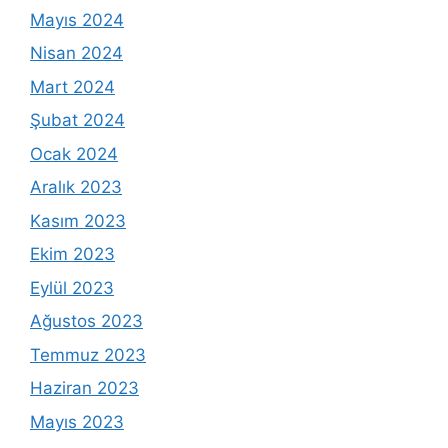
Mayıs 2024
Nisan 2024
Mart 2024
Şubat 2024
Ocak 2024
Aralık 2023
Kasım 2023
Ekim 2023
Eylül 2023
Ağustos 2023
Temmuz 2023
Haziran 2023
Mayıs 2023