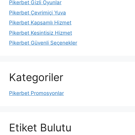
Pikerbet Gizli Oyunlar
Pikerbet Çevrimiçi Yuva
Pikerbet Kapsamlı Hizmet
Pikerbet Kesintisiz Hizmet
Pikerbet Güvenli Seçenekler
Kategoriler
Pikerbet Promosyonlar
Etiket Bulutu