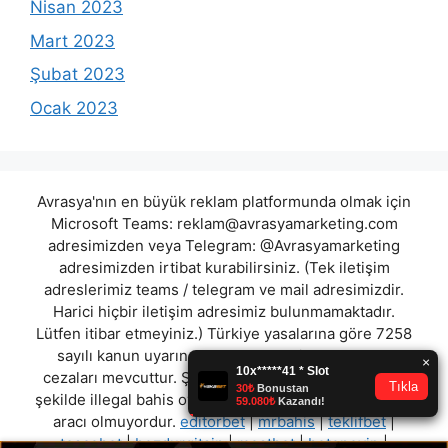
Nisan 2023
Mart 2023
Şubat 2023
Ocak 2023
Avrasya'nın en büyük reklam platformunda olmak için
Microsoft Teams:
reklam@avrasyamarketing.com
adresimizden veya Telegram: @Avrasyamarketing
adresimizden irtibat kurabilirsiniz. (Tek iletişim
adreslerimiz teams / telegram ve mail adresimizdir.
Harici hiçbir iletişim adresimiz bulunmamaktadır.
Lütfen itibar etmeyiniz.) Türkiye yasalarına göre 7258
sayılı kanun uyarınca yasa dışı bahis oynamanın
cezaları mevcuttur. Şu an bulunduğunuz site hiç bir
şekilde illegal bahis oyunları oynatmıyor ve oynamaya
aracı olmuyordur.
editorbet
|
mrbahis
|
teklifbet
|
tescobet
|
bozdurgitsin
|
mostbet
|
betonevip
|