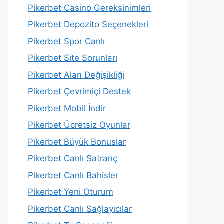
Pikerbet Casino Gereksinimleri
Pikerbet Depozito Seçenekleri
Pikerbet Spor Canlı
Pikerbet Site Sorunları
Pikerbet Alan Değişikliği
Pikerbet Çevrimiçi Destek
Pikerbet Mobil İndir
Pikerbet Ücretsiz Oyunlar
Pikerbet Büyük Bonuslar
Pikerbet Canlı Satranç
Pikerbet Canlı Bahisler
Pikerbet Yeni Oturum
Pikerbet Canlı Sağlayıcılar