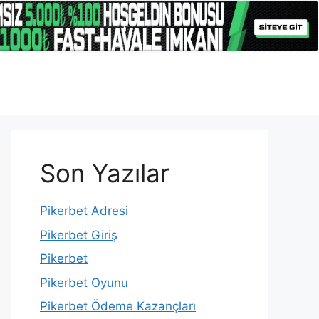
Son Yazılar
Pikerbet Adresi
Pikerbet Giriş
Pikerbet
Pikerbet Oyunu
Pikerbet Ödeme Kazançları