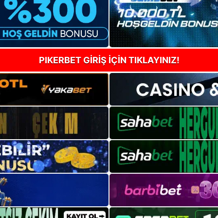
PIKERBET GİRİŞ İÇİN TIKLAYINIZ!