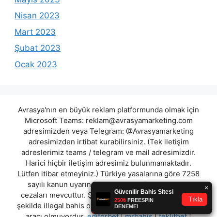
Nisan 2023
Mart 2023
Şubat 2023
Ocak 2023
Avrasya'nın en büyük reklam platformunda olmak için
Microsoft Teams:
reklam@avrasyamarketing.com
adresimizden veya Telegram: @Avrasyamarketing
adresimizden irtibat kurabilirsiniz. (Tek iletişim
adreslerimiz teams / telegram ve mail adresimizdir.
Harici hiçbir iletişim adresimiz bulunmamaktadır.
Lütfen itibar etmeyiniz.) Türkiye yasalarına göre 7258
sayılı kanun uyarınca yasa dışı bahis oynamanın
cezaları mevcuttur. Şu an bulunduğunuz site hiç bir
şekilde illegal bahis oyunları oynatmıyor ve oynamaya
aracı olmuyordur.
editorbet
|
mrbahis
|
teklifbet
|