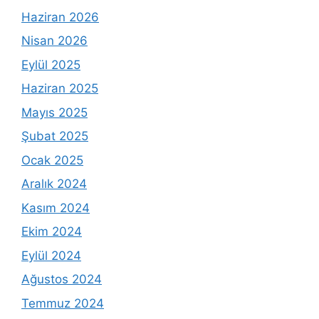
Haziran 2026
Nisan 2026
Eylül 2025
Haziran 2025
Mayıs 2025
Şubat 2025
Ocak 2025
Aralık 2024
Kasım 2024
Ekim 2024
Eylül 2024
Ağustos 2024
Temmuz 2024