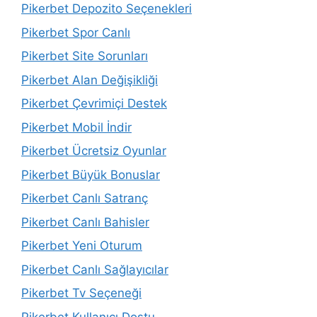
Pikerbet Depozito Seçenekleri
Pikerbet Spor Canlı
Pikerbet Site Sorunları
Pikerbet Alan Değişikliği
Pikerbet Çevrimiçi Destek
Pikerbet Mobil İndir
Pikerbet Ücretsiz Oyunlar
Pikerbet Büyük Bonuslar
Pikerbet Canlı Satranç
Pikerbet Canlı Bahisler
Pikerbet Yeni Oturum
Pikerbet Canlı Sağlayıcılar
Pikerbet Tv Seçeneği
Pikerbet Kullanıcı Dostu