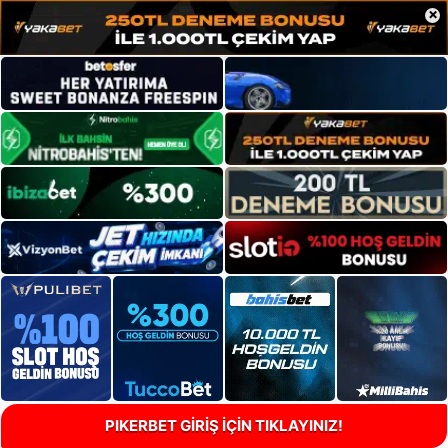
×
PIKERBET GİRİŞ İÇİN TIKLAYINIZ!