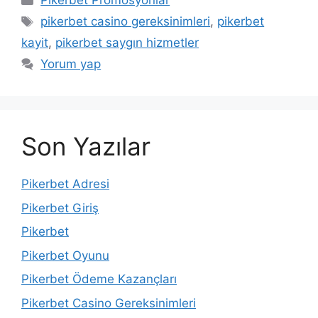
Pikerbet Promosyonlar
Etiketler
pikerbet casino gereksinimleri
,
pikerbet
kayit
,
pikerbet saygın hizmetler
Yorum yap
Son Yazılar
Pikerbet Adresi
Pikerbet Giriş
Pikerbet
Pikerbet Oyunu
Pikerbet Ödeme Kazançları
Pikerbet Casino Gereksinimleri