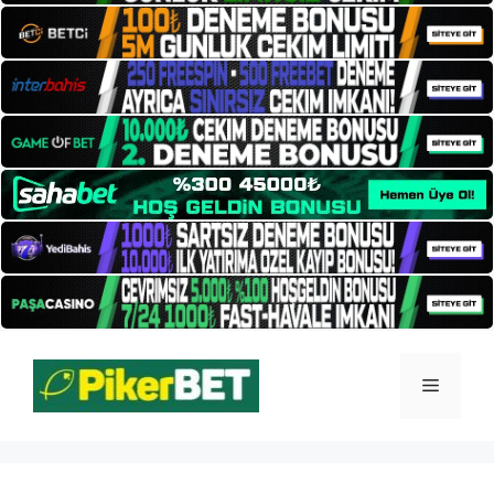
İçeriğe
atla
Menü