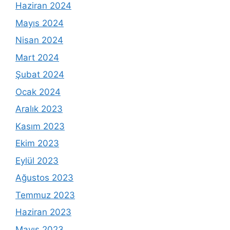
Haziran 2024
Mayıs 2024
Nisan 2024
Mart 2024
Şubat 2024
Ocak 2024
Aralık 2023
Kasım 2023
Ekim 2023
Eylül 2023
Ağustos 2023
Temmuz 2023
Haziran 2023
Mayıs 2023