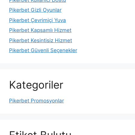
Pikerbet Gizli Oyunlar
Pikerbet Çevrimiçi Yuva
Pikerbet Kapsamlı Hizmet
Pikerbet Kesintisiz Hizmet
Pikerbet Güvenli Seçenekler
Kategoriler
Pikerbet Promosyonlar