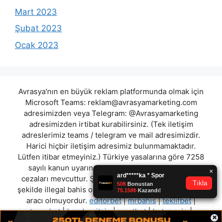
Mart 2023
Şubat 2023
Ocak 2023
Avrasya'nın en büyük reklam platformunda olmak için
Microsoft Teams:
reklam@avrasyamarketing.com
adresimizden veya Telegram: @Avrasyamarketing
adresimizden irtibat kurabilirsiniz. (Tek iletişim
adreslerimiz teams / telegram ve mail adresimizdir.
Harici hiçbir iletişim adresimiz bulunmamaktadır.
Lütfen itibar etmeyiniz.) Türkiye yasalarına göre 7258
sayılı kanun uyarınca yasa dışı bahis oynamanın
cezaları mevcuttur. Şu an bulunduğunuz site hiç bir
şekilde illegal bahis oyunları oynatmıyor ve oynamaya
aracı olmuyordur.
editorbet
|
mrbahis
|
teklifbet
|
tescobet
|
bozdurgitsin
|
mostbet
|
betonevip
|
×