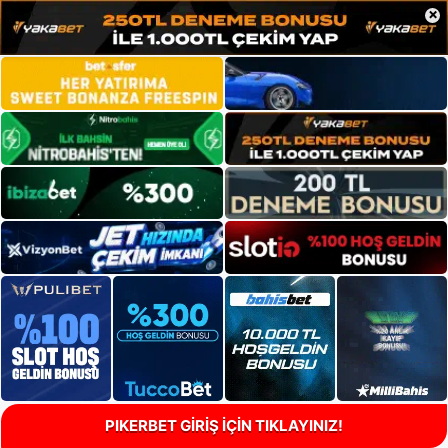
×
PIKERBET GİRİŞ İÇİN TIKLAYINIZ!