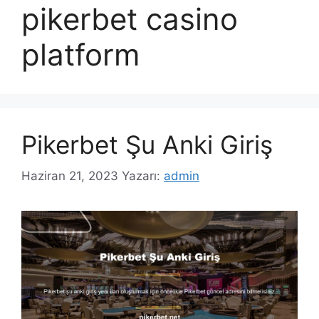
pikerbet casino
platform
Pikerbet Şu Anki Giriş
Haziran 21, 2023
Yazarı:
admin