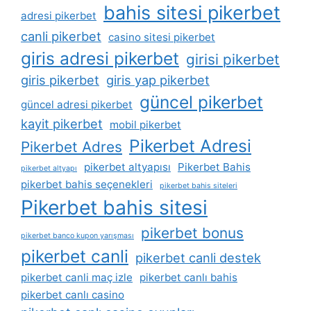
bahis sitesi pikerbet
adresi pikerbet
canli pikerbet
casino sitesi pikerbet
giris adresi pikerbet
girisi pikerbet
giris pikerbet
giris yap pikerbet
güncel pikerbet
güncel adresi pikerbet
kayit pikerbet
mobil pikerbet
Pikerbet Adresi
Pikerbet Adres
pikerbet altyapısı
Pikerbet Bahis
pikerbet altyapı
pikerbet bahis seçenekleri
pikerbet bahis siteleri
Pikerbet bahis sitesi
pikerbet bonus
pikerbet banco kupon yarışması
pikerbet canli
pikerbet canli destek
pikerbet canli maç izle
pikerbet canlı bahis
pikerbet canlı casino