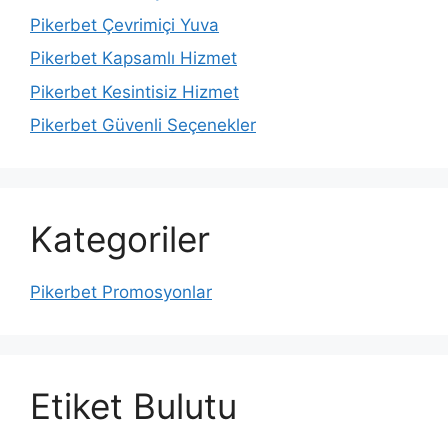
Pikerbet Çevrimiçi Yuva
Pikerbet Kapsamlı Hizmet
Pikerbet Kesintisiz Hizmet
Pikerbet Güvenli Seçenekler
Kategoriler
Pikerbet Promosyonlar
Etiket Bulutu