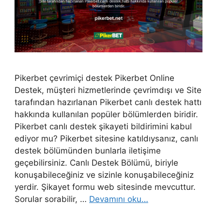
Pikerbet çevrimiçi destek Pikerbet Online
Destek, müşteri hizmetlerinde çevrimdışı ve Site
tarafından hazırlanan Pikerbet canlı destek hattı
hakkında kullanılan popüler bölümlerden biridir.
Pikerbet canlı destek şikayeti bildirimini kabul
ediyor mu? Pikerbet sitesine katıldıysanız, canlı
destek bölümünden bunlarla iletişime
geçebilirsiniz. Canlı Destek Bölümü, biriyle
konuşabileceğiniz ve sizinle konuşabileceğiniz
yerdir. Şikayet formu web sitesinde mevcuttur.
Sorular sorabilir, …
Devamını oku…