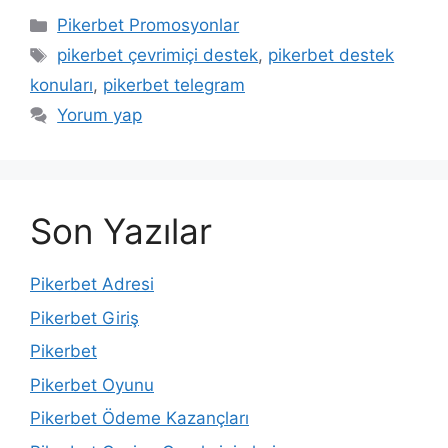
Kategoriler
Pikerbet Promosyonlar
Etiketler
pikerbet çevrimiçi destek
,
pikerbet destek
konuları
,
pikerbet telegram
Yorum yap
Son Yazılar
Pikerbet Adresi
Pikerbet Giriş
Pikerbet
Pikerbet Oyunu
Pikerbet Ödeme Kazançları