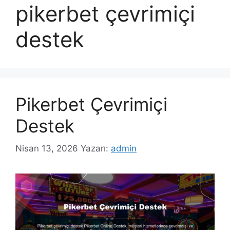
pikerbet çevrimiçi
destek
Pikerbet Çevrimiçi
Destek
Nisan 13, 2026
Yazarı:
admin