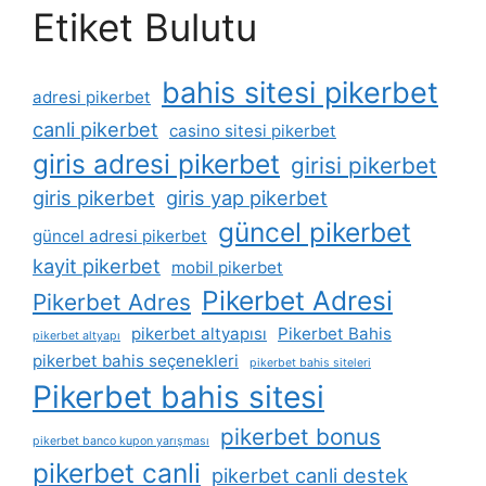
Etiket Bulutu
bahis sitesi pikerbet
adresi pikerbet
canli pikerbet
casino sitesi pikerbet
giris adresi pikerbet
girisi pikerbet
giris pikerbet
giris yap pikerbet
güncel pikerbet
güncel adresi pikerbet
kayit pikerbet
mobil pikerbet
Pikerbet Adresi
Pikerbet Adres
pikerbet altyapısı
Pikerbet Bahis
pikerbet altyapı
pikerbet bahis seçenekleri
pikerbet bahis siteleri
Pikerbet bahis sitesi
pikerbet bonus
pikerbet banco kupon yarışması
pikerbet canli
pikerbet canli destek