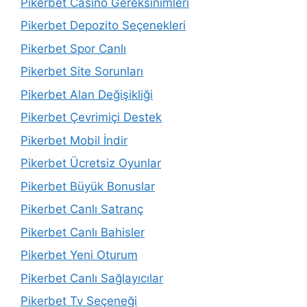
Pikerbet Casino Gereksinimleri
Pikerbet Depozito Seçenekleri
Pikerbet Spor Canlı
Pikerbet Site Sorunları
Pikerbet Alan Değişikliği
Pikerbet Çevrimiçi Destek
Pikerbet Mobil İndir
Pikerbet Ücretsiz Oyunlar
Pikerbet Büyük Bonuslar
Pikerbet Canlı Satranç
Pikerbet Canlı Bahisler
Pikerbet Yeni Oturum
Pikerbet Canlı Sağlayıcılar
Pikerbet Tv Seçeneği