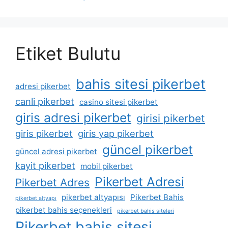
Etiket Bulutu
bahis sitesi pikerbet
adresi pikerbet
canli pikerbet
casino sitesi pikerbet
giris adresi pikerbet
girisi pikerbet
giris pikerbet
giris yap pikerbet
güncel pikerbet
güncel adresi pikerbet
kayit pikerbet
mobil pikerbet
Pikerbet Adresi
Pikerbet Adres
pikerbet altyapısı
Pikerbet Bahis
pikerbet altyapı
pikerbet bahis seçenekleri
pikerbet bahis siteleri
Pikerbet bahis sitesi