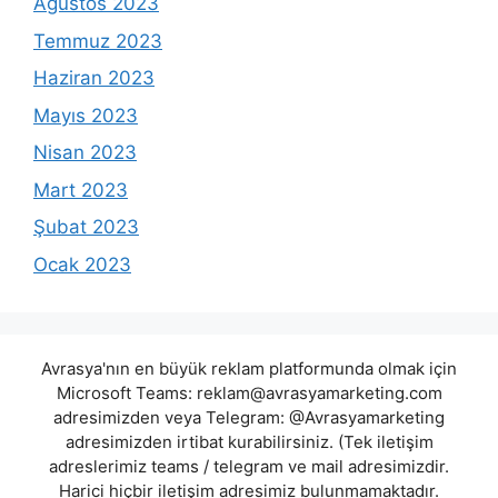
Ağustos 2023
Temmuz 2023
Haziran 2023
Mayıs 2023
Nisan 2023
Mart 2023
Şubat 2023
Ocak 2023
Avrasya'nın en büyük reklam platformunda olmak için
Microsoft Teams:
reklam@avrasyamarketing.com
adresimizden veya Telegram: @Avrasyamarketing
adresimizden irtibat kurabilirsiniz. (Tek iletişim
adreslerimiz teams / telegram ve mail adresimizdir.
Harici hiçbir iletişim adresimiz bulunmamaktadır.