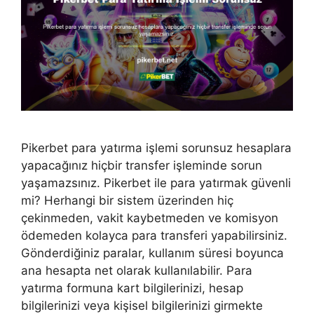
Pikerbet para yatırma işlemi sorunsuz hesaplara
yapacağınız hiçbir transfer işleminde sorun
yaşamazsınız. Pikerbet ile para yatırmak güvenli
mi? Herhangi bir sistem üzerinden hiç
çekinmeden, vakit kaybetmeden ve komisyon
ödemeden kolayca para transferi yapabilirsiniz.
Gönderdiğiniz paralar, kullanım süresi boyunca
ana hesapta net olarak kullanılabilir. Para
yatırma formuna kart bilgilerinizi, hesap
bilgilerinizi veya kişisel bilgilerinizi girmekte