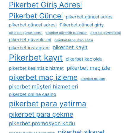
Pikerbet Giriş Adresi
Pikerbet Güncel
pikerbet güncel adres
pikerbet güncel adresi
Pikerbet güncel giriş
pikerbet güncellemesi
pikerbet güvenilir casinolar
pikerbet güvenilirliği
pikerbet güvenlir mi
pikerbet hangi web sitesi
pikerbet kayit
pikerbet instagram
Pikerbet kayıt
pikerbet kaç oldu
pikerbet maç izle
pikerbet kesintisiz hizmet
pikerbet maç izleme
pikerbet maçları
pikerbet müşteri hizmetleri
pikerbet online casino
pikerbet para yatirma
pikerbet para çekme
pikerbet promosyon kodu
pikerbet sikayet