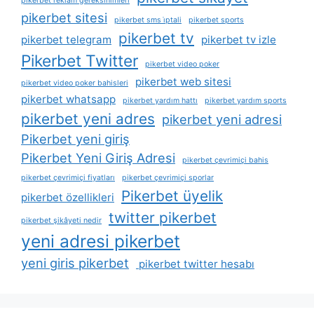
pikerbet reklam gereksinimleri
pikerbet sitesi
pikerbet sms i̇ptali
pikerbet sports
pikerbet tv
pikerbet telegram
pikerbet tv izle
Pikerbet Twitter
pikerbet video poker
pikerbet web sitesi
pikerbet video poker bahisleri
pikerbet whatsapp
pikerbet yardım hattı
pikerbet yardım sports
pikerbet yeni adres
pikerbet yeni adresi
Pikerbet yeni giriş
Pikerbet Yeni Giriş Adresi
pikerbet çevrimiçi bahis
pikerbet çevrimiçi fiyatları
pikerbet çevrimiçi sporlar
Pikerbet üyelik
pikerbet özellikleri
twitter pikerbet
pikerbet şikâyeti nedir
yeni adresi pikerbet
yeni giris pikerbet
pikerbet twitter hesabı