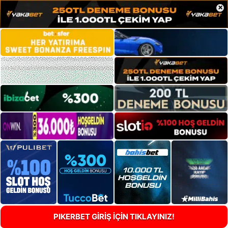
×
PIKERBET GİRİŞ İÇİN TIKLAYINIZ!