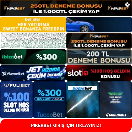
×
PIKERBET GİRİŞ İÇİN TIKLAYINIZ!