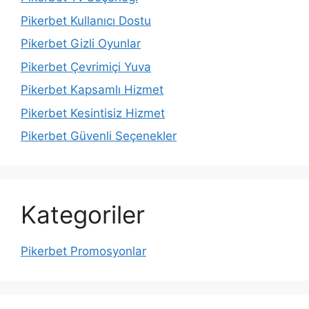
Pikerbet Kullanıcı Dostu
Pikerbet Gizli Oyunlar
Pikerbet Çevrimiçi Yuva
Pikerbet Kapsamlı Hizmet
Pikerbet Kesintisiz Hizmet
Pikerbet Güvenli Seçenekler
Kategoriler
Pikerbet Promosyonlar