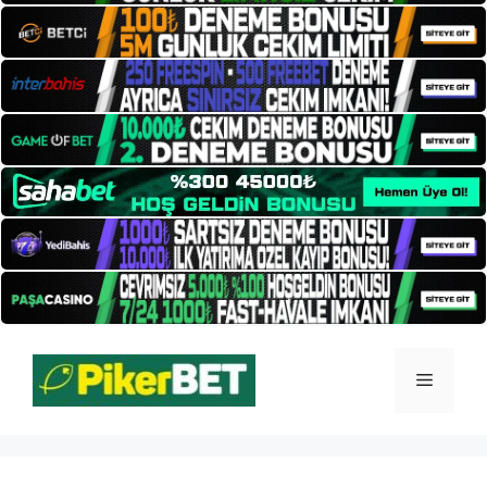
İçeriğe
atla
Menü