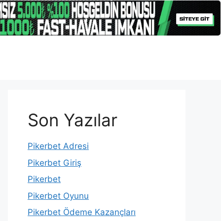
Son Yazılar
Pikerbet Adresi
Pikerbet Giriş
Pikerbet
Pikerbet Oyunu
Pikerbet Ödeme Kazançları