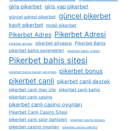
giris pikerbet
giris yap pikerbet
güncel pikerbet
güncel adresi pikerbet
kayit pikerbet
mobil pikerbet
Pikerbet Adresi
Pikerbet Adres
pikerbet altyapısı
Pikerbet Bahis
pikerbet altyapı
pikerbet bahis seçenekleri
pikerbet bahis siteleri
Pikerbet bahis sitesi
pikerbet bonus
pikerbet banco kupon yarışması
pikerbet canli
pikerbet canli destek
pikerbet canli maç izle
pikerbet canlı bahis
pikerbet canlı casino
pikerbet canlı casino oyunları
Pikerbet Canlı Casino Sitesi
pikerbet canlı spor bahisleri
pikerbet casino bonusu
pikerbet casino oyunları
pikerbet casino sektörü