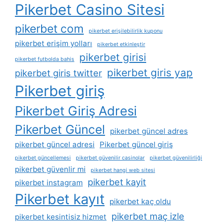
Pikerbet Casino Sitesi
pikerbet com
pikerbet erişilebilirlik kuponu
pikerbet erişim yolları
pikerbet etkinleştir
pikerbet girisi
pikerbet futbolda bahis
pikerbet giris yap
pikerbet giris twitter
Pikerbet giriş
Pikerbet Giriş Adresi
Pikerbet Güncel
pikerbet güncel adres
pikerbet güncel adresi
Pikerbet güncel giriş
pikerbet güncellemesi
pikerbet güvenilir casinolar
pikerbet güvenilirliği
pikerbet güvenlir mi
pikerbet hangi web sitesi
pikerbet kayit
pikerbet instagram
Pikerbet kayıt
pikerbet kaç oldu
pikerbet maç izle
pikerbet kesintisiz hizmet