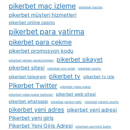
pikerbet maç izleme
pikerbet maçları
pikerbet müşteri hizmetleri
pikerbet online casino
pikerbet para yatirma
pikerbet para çekme
pikerbet promosyon kodu
pikerbet sikayet
pikerbet reklam gereksinimleri
pikerbet sitesi
pikerbet sms i̇ptali
pikerbet sports
pikerbet tv
pikerbet telegram
pikerbet tv izle
Pikerbet Twitter
pikerbet video poker
pikerbet web sitesi
pikerbet video poker bahisleri
pikerbet whatsapp
pikerbet yardım hattı
pikerbet yardım sports
pikerbet yeni adres
pikerbet yeni adresi
Pikerbet yeni giriş
Pikerbet Yeni Giriş Adresi
pikerbet çevrimiçi bahis