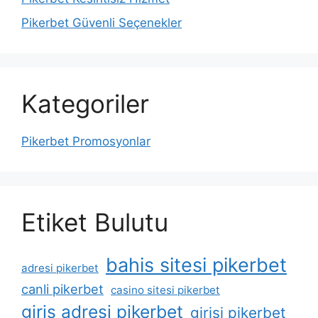
Pikerbet Güvenli Seçenekler
Kategoriler
Pikerbet Promosyonlar
Etiket Bulutu
bahis sitesi pikerbet
adresi pikerbet
canli pikerbet
casino sitesi pikerbet
giris adresi pikerbet
girisi pikerbet