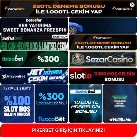
×
PIKERBET GİRİŞ İÇİN TIKLAYINIZ!