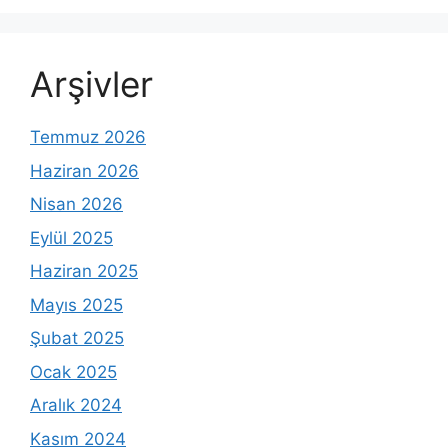
Arşivler
Temmuz 2026
Haziran 2026
Nisan 2026
Eylül 2025
Haziran 2025
Mayıs 2025
Şubat 2025
Ocak 2025
Aralık 2024
Kasım 2024