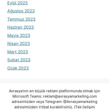
Eylül 2023
Ağustos 2023
Temmuz 2023
Haziran 2023
Mayıs 2023
Nisan 2023
Mart 2023
Şubat 2023
Ocak 2023
Avrasya'nın en büyük reklam platformunda olmak için
Microsoft Teams:
reklam@avrasyamarketing.com
adresimizden veya Telegram: @Avrasyamarketing
adresimizden irtibat kurabilirsiniz. (Tek iletişim