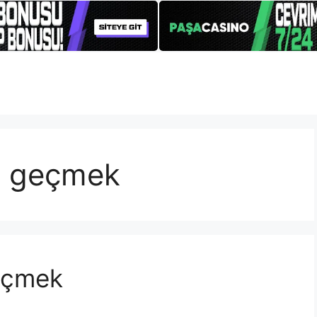
me geçmek
Geçmek