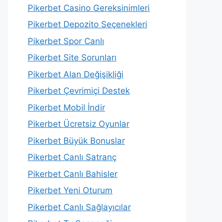
Pikerbet Casino Gereksinimleri
Pikerbet Depozito Seçenekleri
Pikerbet Spor Canlı
Pikerbet Site Sorunları
Pikerbet Alan Değişikliği
Pikerbet Çevrimiçi Destek
Pikerbet Mobil İndir
Pikerbet Ücretsiz Oyunlar
Pikerbet Büyük Bonuslar
Pikerbet Canlı Satranç
Pikerbet Canlı Bahisler
Pikerbet Yeni Oturum
Pikerbet Canlı Sağlayıcılar