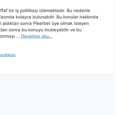
faf bir iş politikası izlemektedir. Bu nedenle
ayfasında kolayca bulunabilir. Bu konular hakkında
eri aldıktan sonra Pikerbet üye olmak isteyen
ktan sonra bu konuyu inceleyebilir ve bu
aştırmayı …
Devamını oku…
 politikası