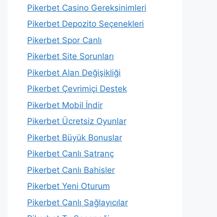
Pikerbet Casino Gereksinimleri
Pikerbet Depozito Seçenekleri
Pikerbet Spor Canlı
Pikerbet Site Sorunları
Pikerbet Alan Değişikliği
Pikerbet Çevrimiçi Destek
Pikerbet Mobil İndir
Pikerbet Ücretsiz Oyunlar
Pikerbet Büyük Bonuslar
Pikerbet Canlı Satranç
Pikerbet Canlı Bahisler
Pikerbet Yeni Oturum
Pikerbet Canlı Sağlayıcılar