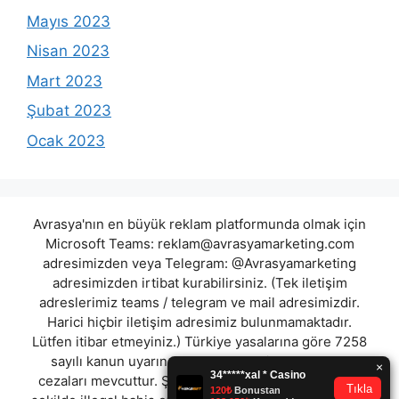
Mayıs 2023
Nisan 2023
Mart 2023
Şubat 2023
Ocak 2023
Avrasya'nın en büyük reklam platformunda olmak için
Microsoft Teams:
reklam@avrasyamarketing.com
adresimizden veya Telegram: @Avrasyamarketing
adresimizden irtibat kurabilirsiniz. (Tek iletişim
adreslerimiz teams / telegram ve mail adresimizdir.
Harici hiçbir iletişim adresimiz bulunmamaktadır.
Lütfen itibar etmeyiniz.) Türkiye yasalarına göre 7258
sayılı kanun uyarınca yasa dışı bahis oynamanın
cezaları mevcuttur. Şu an bulunduğunuz site hiç bir