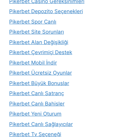
Pikerbet Casino Gereksinimleri
Pikerbet Depozito Seçenekleri
Pikerbet Spor Canlı
Pikerbet Site Sorunları
Pikerbet Alan Değişikliği
Pikerbet Çevrimiçi Destek
Pikerbet Mobil İndir
Pikerbet Ücretsiz Oyunlar
Pikerbet Büyük Bonuslar
Pikerbet Canlı Satranç
Pikerbet Canlı Bahisler
Pikerbet Yeni Oturum
Pikerbet Canlı Sağlayıcılar
Pikerbet Tv Seçeneği