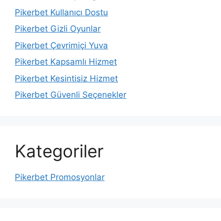
Pikerbet Kullanıcı Dostu
Pikerbet Gizli Oyunlar
Pikerbet Çevrimiçi Yuva
Pikerbet Kapsamlı Hizmet
Pikerbet Kesintisiz Hizmet
Pikerbet Güvenli Seçenekler
Kategoriler
Pikerbet Promosyonlar