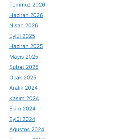
Temmuz 2026
Haziran 2026
Nisan 2026
Eylül 2025
Haziran 2025
Mayıs 2025
Şubat 2025
Ocak 2025
Aralık 2024
Kasım 2024
Ekim 2024
Eylül 2024
Ağustos 2024