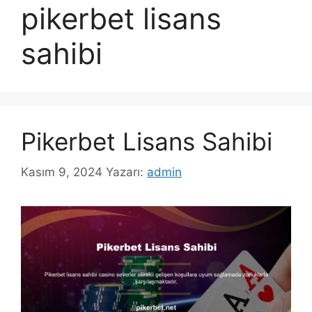
pikerbet lisans
sahibi
Pikerbet Lisans Sahibi
Kasım 9, 2024
Yazarı:
admin