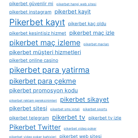
pikerbet güvenlir mi
pikerbet hangi web sitesi
pikerbet kayit
pikerbet instagram
Pikerbet kayıt
pikerbet kaç oldu
pikerbet maç izle
pikerbet kesintisiz hizmet
pikerbet maç izleme
pikerbet maçları
pikerbet müşteri hizmetleri
pikerbet online casino
pikerbet para yatirma
pikerbet para çekme
pikerbet promosyon kodu
pikerbet sikayet
pikerbet reklam gereksinimleri
pikerbet sitesi
pikerbet sms i̇ptali
pikerbet sports
pikerbet tv
pikerbet telegram
pikerbet tv izle
Pikerbet Twitter
pikerbet video poker
pikerbet web sitesi
pikerbet video poker bahisleri