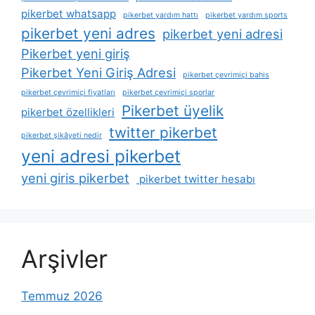
pikerbet whatsapp
pikerbet yardım hattı
pikerbet yardım sports
pikerbet yeni adres
pikerbet yeni adresi
Pikerbet yeni giriş
Pikerbet Yeni Giriş Adresi
pikerbet çevrimiçi bahis
pikerbet çevrimiçi fiyatları
pikerbet çevrimiçi sporlar
Pikerbet üyelik
pikerbet özellikleri
twitter pikerbet
pikerbet şikâyeti nedir
yeni adresi pikerbet
yeni giris pikerbet
pikerbet twitter hesabı
Arşivler
Temmuz 2026