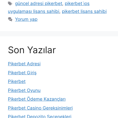
Etiketler
güncel adresi pikerbet
,
pikerbet i̇os
uygulaması lisans sahibi
,
pikerbet lisans sahibi
Yorum yap
Son Yazılar
Pikerbet Adresi
Pikerbet Giriş
Pikerbet
Pikerbet Oyunu
Pikerbet Ödeme Kazançları
Pikerbet Casino Gereksinimleri
Pikerbet Depozito Seçenekleri